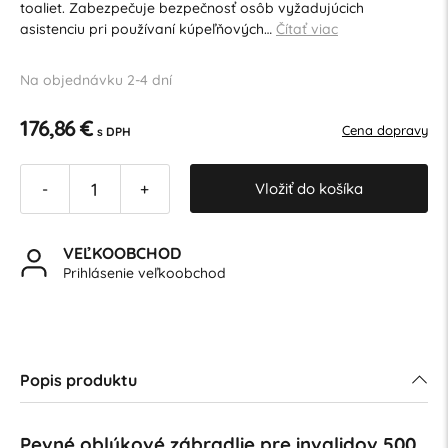
toaliet. Zabezpečuje bezpečnosť osôb vyžadujúcich
asistenciu pri používaní kúpeľňových…
Čítať viac
Na objednávku 2-4 dní
176,86 €
Cena dopravy
s DPH
Vložiť do košíka
-
+
VEĽKOOBCHOD
Prihlásenie veľkoobchod
Popis produktu
Pevné oblúkové zábradlie pre invalidov 500