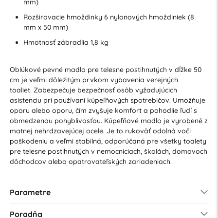
mm)
Rozširovacie hmoždinky 6 nylonových hmoždiniek (8
mm x 50 mm)
Hmotnosť zábradlia 1,8 kg
Oblúkové pevné madlo pre telesne postihnutých v dĺžke 50
cm je veľmi dôležitým prvkom vybavenia verejných
toaliet. Zabezpečuje bezpečnosť osôb vyžadujúcich
asistenciu pri používaní kúpeľňových spotrebičov. Umožňuje
oporu alebo oporu, čím zvyšuje komfort a pohodlie ľudí s
obmedzenou pohyblivosťou. Kúpeľňové madlo je vyrobené z
matnej nehrdzavejúcej ocele. Je to rukoväť odolná voči
poškodeniu a veľmi stabilná, odporúčaná pre všetky toalety
pre telesne postihnutých v nemocniciach, školách, domovoch
dôchodcov alebo opatrovateľských zariadeniach.
Parametre
Poradňa