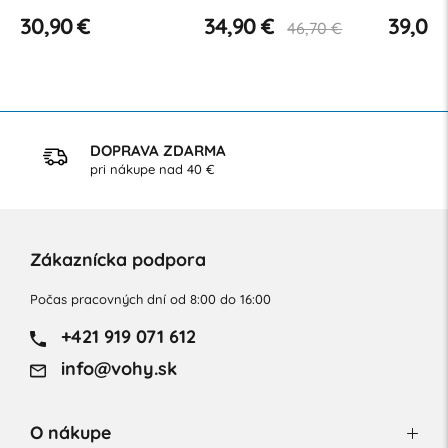
2
telesne postihnutých ⌀ 32,
B
30,90 €
34,90 €
39,00
46,70 €
nerez, mat
DOPRAVA ZDARMA
pri nákupe nad 40 €
Zákaznícka podpora
Počas pracovných dní od 8:00 do 16:00
+421 919 071 612
info@vohy.sk
O nákupe