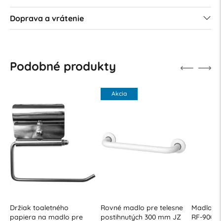
Doprava a vrátenie
Podobné produkty
Akcia
Držiak toaletného
Rovné madlo pre telesne
Madlo do
papiera na madlo pre
postihnutých 300 mm JZ
RF-900