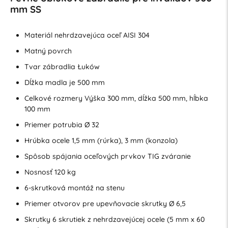
mm SS
Materiál nehrdzavejúca oceľ AISI 304
Matný povrch
Tvar zábradlia Łuków
Dĺžka madla je 500 mm
Celkové rozmery Výška 300 mm, dĺžka 500 mm, hĺbka
100 mm
Priemer potrubia Ø 32
Hrúbka ocele 1,5 mm (rúrka), 3 mm (konzola)
Spôsob spájania oceľových prvkov TIG zváranie
Nosnosť 120 kg
6-skrutková montáž na stenu
Priemer otvorov pre upevňovacie skrutky Ø 6,5
Skrutky 6 skrutiek z nehrdzavejúcej ocele (5 mm x 60