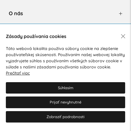
O nás
Newsletter
Zásady používania cookies
Táto webová lokalita používa súbory cookie na zlepšenie
používateľskej skúsenosti. Používaním našej webovej lokality
Súhlasím so spracovaním osobných údajov pre marketingové
vyjadrujete súhlas s používaním všetkých súborov cookie v
účely.
Zásady ochrany osobných údajov
.
súlade s našimi zásadami používania súborov cookie.
Prečítať viac
Súhlasím
Prijať nevyhnutné
© 2026 Hesty s.r.o.
Upraviť nastavenia Cookies
Zobraziť podrobnosti
Web dizajn: MARLOW DESIGN