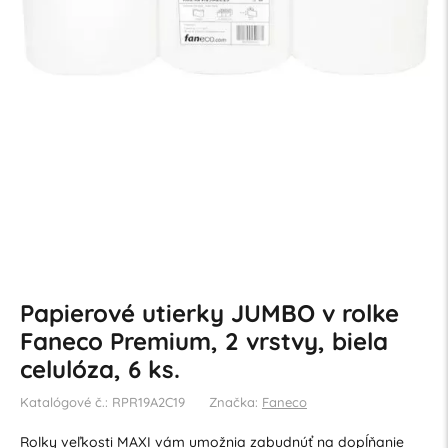
Papierové utierky JUMBO v rolke
Faneco Premium, 2 vrstvy, biela
celulóza, 6 ks.
Katalógové č.: RPR19A2C19
Značka:
Faneco
Rolky veľkosti MAXI vám umožnia zabudnúť na dopĺňanie