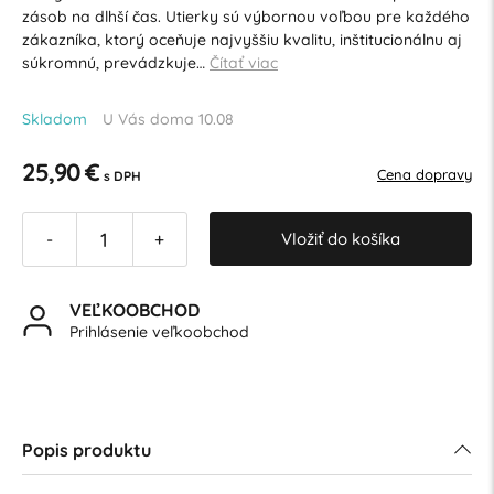
zásob na dlhší čas. Utierky sú výbornou voľbou pre každého
zákazníka, ktorý oceňuje najvyššiu kvalitu, inštitucionálnu aj
súkromnú, prevádzkuje…
Čítať viac
Skladom
U Vás doma 10.08
25,90 €
Cena dopravy
s DPH
Vložiť do košíka
-
+
VEĽKOOBCHOD
Prihlásenie veľkoobchod
Popis produktu