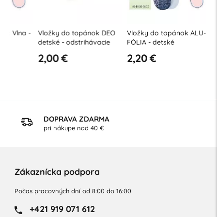
-
Vložky do topánok DEO
Vložky do topánok ALU-
Vložky d
detské - odstrihávacie
FÓLIA - detské
detské
2,00 €
2,20 €
2,50 €
DOPRAVA ZDARMA
pri nákupe nad 40 €
Zákaznícka podpora
Počas pracovných dní od 8:00 do 16:00
+421 919 071 612