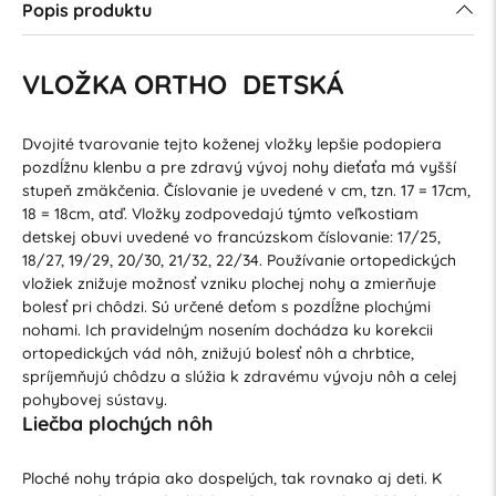
Popis produktu
VLOŽKA ORTHO DETSKÁ
Dvojité tvarovanie tejto koženej vložky lepšie podopiera
pozdĺžnu klenbu a pre zdravý vývoj nohy dieťaťa má vyšší
stupeň zmäkčenia. Číslovanie je uvedené v cm, tzn. 17 = 17cm,
18 = 18cm, atď. Vložky zodpovedajú týmto veľkostiam
detskej obuvi uvedené vo francúzskom číslovanie: 17/25,
18/27, 19/29, 20/30, 21/32, 22/34. Používanie ortopedických
vložiek znižuje možnosť vzniku plochej nohy a zmierňuje
bolesť pri chôdzi. Sú určené deťom s pozdĺžne plochými
nohami. Ich pravidelným nosením dochádza ku korekcii
ortopedických vád nôh, znižujú bolesť nôh a chrbtice,
spríjemňujú chôdzu a slúžia k zdravému vývoju nôh a celej
pohybovej sústavy.
Liečba plochých nôh
Ploché nohy trápia ako dospelých, tak rovnako aj deti. K