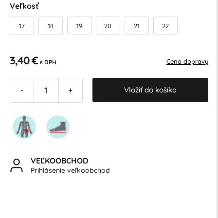
Veľkosť
17
18
19
20
21
22
3,40 €
Cena dopravy
s DPH
Vložiť do košíka
-
+
VEĽKOOBCHOD
Prihlásenie veľkoobchod