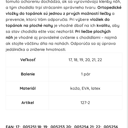
tomuto ochoreniu dochádza, ak sa vyrovnávajú klenby nôh,
a tým chodidlo trpí strácaním správneho tvaru.
Ortopedické
vložky do topánok sú jednou z prvých možností liečby
a
prevencie, ktorú Vám odporučia. Pri výbere
vložiek do
topánok na ploché nohy
je vhodné dbať na ich
kvalitu,
aby
sa stav chodidla ešte viac nezhoršil.
Pri liečbe plochých
nôh
je vhodné aj pravidelné cvičenie s chodidlami – najmä
ak stojíte väčšinu dňa na nohách. Odporúča sa aj úprava
jedálnička a zníženie hmotnosti.
Veľkosť
17, 18, 19, 20, 21, 22
Balenie
1 pár
Materiál
koža, EVA, latex
Artikel
127-2
EAN: 17: 005251 18: 19: 005253 20: 005254 21: 22: 005256