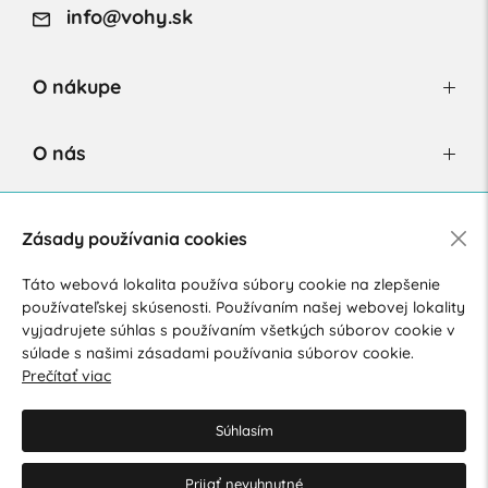
info@vohy.sk
O nákupe
O nás
Newsletter
Zásady používania cookies
Táto webová lokalita používa súbory cookie na zlepšenie
používateľskej skúsenosti. Používaním našej webovej lokality
Súhlasím so spracovaním osobných údajov pre marketingové
vyjadrujete súhlas s používaním všetkých súborov cookie v
účely.
Zásady ochrany osobných údajov
.
súlade s našimi zásadami používania súborov cookie.
Prečítať viac
Súhlasím
Prijať nevyhnutné