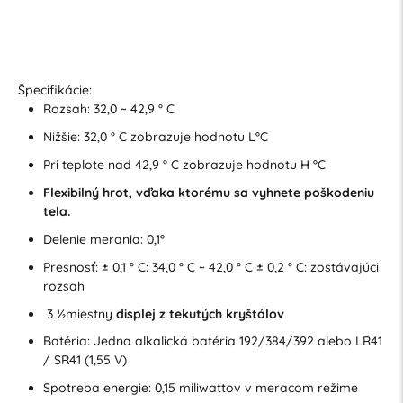
Špecifikácie:
Rozsah: 32,0 ~ 42,9 ° C
Nižšie: 32,0 ° C zobrazuje hodnotu LºC
Pri teplote nad 42,9 ° C zobrazuje hodnotu H ºC
Flexibilný hrot, vďaka ktorému sa vyhnete poškodeniu
tela.
Delenie merania: 0,1º
Presnosť: ± 0,1 ° C: 34,0 ° C ~ 42,0 ° C ± 0,2 ° C: zostávajúci
rozsah
3 ½miestny
displej z tekutých kryštálov
Batéria: Jedna alkalická batéria 192/384/392 alebo LR41
/ SR41 (1,55 V)
Spotreba energie: 0,15 miliwattov v meracom režime