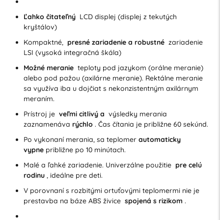
Ľahko čitateľný
LCD displej (displej z tekutých
kryštálov)
Kompaktné,
presné zariadenie a robustné
zariadenie
LSI (vysoká integračná škála)
Možné meranie
teploty pod jazykom (orálne meranie)
alebo pod pažou (axilárne meranie). Rektálne meranie
sa využíva iba u dojčiat s nekonzistentným axilárnym
meraním.
Prístroj je
veľmi citlivý a
výsledky merania
zaznamenáva
rýchlo
. Čas čítania je približne 60 sekúnd.
Po vykonaní merania, sa teplomer
automaticky
vypne
približne po 10 minútach.
Malé a ľahké zariadenie. Univerzálne použitie
pre celú
rodinu
, ideálne pre deti.
V porovnaní s rozbitými ortuťovými teplomermi nie je
prestavba na báze ABS živice
spojená s rizikom
.