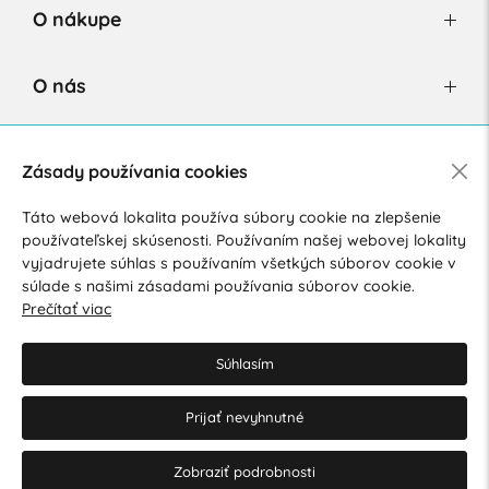
O nákupe
O nás
Newsletter
Zásady používania cookies
Táto webová lokalita používa súbory cookie na zlepšenie
používateľskej skúsenosti. Používaním našej webovej lokality
Súhlasím so spracovaním osobných údajov pre marketingové
vyjadrujete súhlas s používaním všetkých súborov cookie v
účely.
Zásady ochrany osobných údajov
.
súlade s našimi zásadami používania súborov cookie.
Prečítať viac
Súhlasím
Prijať nevyhnutné
© 2026 Hesty s.r.o.
Upraviť nastavenia Cookies
Zobraziť podrobnosti
Web dizajn: MARLOW DESIGN