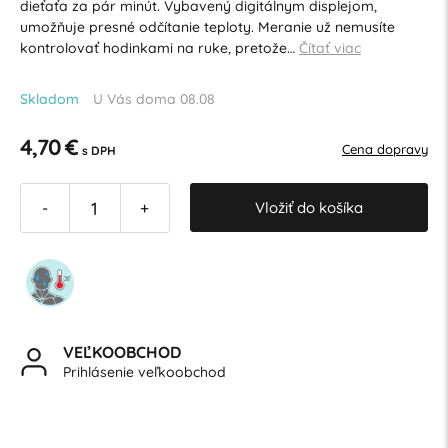
dieťaťa za pár minút. Vybavený digitálnym displejom,
umožňuje presné odčítanie teploty. Meranie už nemusíte
kontrolovať hodinkami na ruke, pretože…
Čítať viac
Skladom
U Vás doma 08.08
4,70 €
Cena dopravy
s DPH
Vložiť do košíka
-
+
VEĽKOOBCHOD
Prihlásenie veľkoobchod