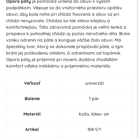
Opora päty
je pomôcka určená do obuvi s vyšším
podpätkom. Vlepuje sa do vnútorného priestoru opätku
obuvi, aby bola noha pri chôdzi fixovaná a obuv sa pri
chôdzi nevyzúvala. Chôdza sa tak stáva istejšou a
komfortnejšou. Táto zdravotná pomôcka je veľmi tenká a
prispieva k pohodlnej chôdzi aj počas náročného dňa. Bráni
vzniku odrenín na päte a koriguje väčšie číslo obuvi. Má
špeciálny tvar, ktorý sa dokonale prispôsobí päte, a tým
bráni jej poškodeniu otlakmi, či odreninami od topánok.
Opora päty je príjemná pri nosení, dodáva chodidlám
komfort vďaka mäkkému a príjemnému materiálu.
Veľkosť
univerzál
Balenie
1 pár
Materiál
koža, latex- air
Artikel
104-1/1