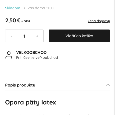
Skladom
U Vás doma 11.08
2,50 €
Cena dopravy
s DPH
Vložiť do košíka
-
+
VEĽKOOBCHOD
Prihlásenie veľkoobchod
Popis produktu
Opora päty latex