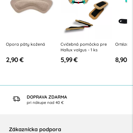
Cvičebná pomôcka pre
Ortéza zápästia a palca
Bandá
Hallux valgus - 1 ks
5,99 €
8,90 €
9,99
DOPRAVA ZDARMA
pri nákupe nad 40 €
Zákaznícka podpora