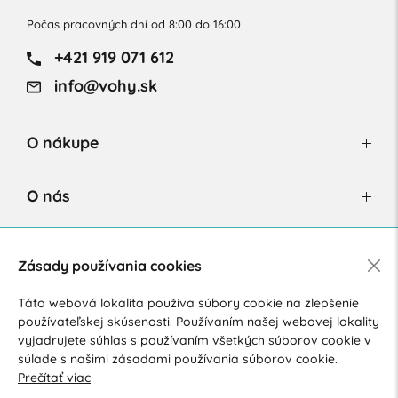
Počas pracovných dní od 8:00 do 16:00
+421 919 071 612
info@vohy.sk
O nákupe
O nás
Newsletter
Zásady používania cookies
Táto webová lokalita používa súbory cookie na zlepšenie
používateľskej skúsenosti. Používaním našej webovej lokality
Súhlasím so spracovaním osobných údajov pre marketingové
vyjadrujete súhlas s používaním všetkých súborov cookie v
účely.
Zásady ochrany osobných údajov
.
súlade s našimi zásadami používania súborov cookie.
Prečítať viac