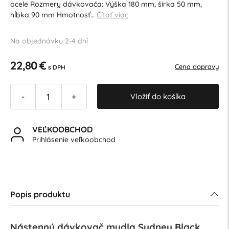
ocele Rozmery dávkovača: Výška 180 mm, šírka 50 mm,
hĺbka 90 mm Hmotnosť…
Čítať viac
Na objednávku 2-4 dní
22,80 €
Cena dopravy
s DPH
Vložiť do košíka
-
+
VEĽKOOBCHOD
Prihlásenie veľkoobchod
Popis produktu
Nástenný dávkovač mydla Sydney Black