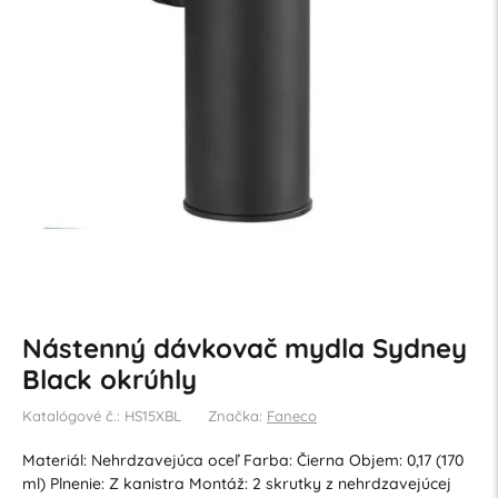
Nástenný dávkovač mydla Sydney
Black okrúhly
Katalógové č.: HS15XBL
Značka:
Faneco
Materiál: Nehrdzavejúca oceľ Farba: Čierna Objem: 0,17 (170
ml) Plnenie: Z kanistra Montáž: 2 skrutky z nehrdzavejúcej