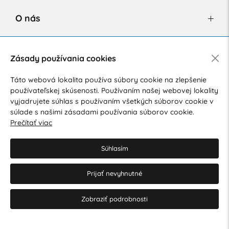
O nás
Newsletter
Zásady používania cookies
Táto webová lokalita používa súbory cookie na zlepšenie
používateľskej skúsenosti. Používaním našej webovej lokality
Súhlasím so spracovaním osobných údajov pre marketingové
vyjadrujete súhlas s používaním všetkých súborov cookie v
účely.
Zásady ochrany osobných údajov
.
súlade s našimi zásadami používania súborov cookie.
Prečítať viac
Súhlasím
Prijať nevyhnutné
© 2026 Hesty s.r.o.
Upraviť nastavenia Cookies
Zobraziť podrobnosti
Web dizajn: MARLOW DESIGN