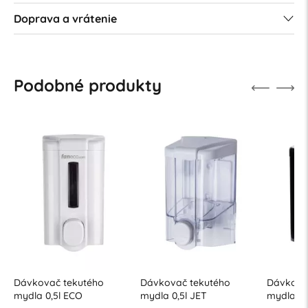
Doprava a vrátenie
Podobné produkty
Dávkovač tekutého
Dávkovač tekutého
Dávkova
mydla 0,5l ECO
mydla 0,5l JET
mydla 0,