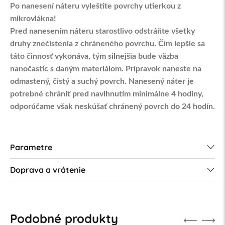
Po nanesení náteru vyleštite povrchy utierkou z
mikrovlákna!
Pred nanesením náteru starostlivo odstráňte všetky
druhy znečistenia z chráneného povrchu. Čím lepšie sa
táto činnosť vykonáva, tým silnejšia bude väzba
nanočastíc s daným materiálom. Prípravok naneste na
odmastený, čistý a suchý povrch. Nanesený náter je
potrebné chrániť pred navlhnutím minimálne 4 hodiny,
odporúčame však neskúšať chránený povrch do 24 hodín.
Parametre
Doprava a vrátenie
Podobné produkty