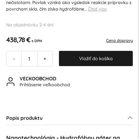
nečistotami. Povlak vzniká ako výsledok reakcie prípravku s
povrchom skla, čím získa hydrofóbne…
Čítať viac
Na objednávku 2-4 dní
438,78 €
Cena dopravy
s DPH
Vložiť do košíka
-
+
VEĽKOOBCHOD
Prihlásenie veľkoobchod
Popis produktu
Nanotechnológia - Hydrofóbny náter na