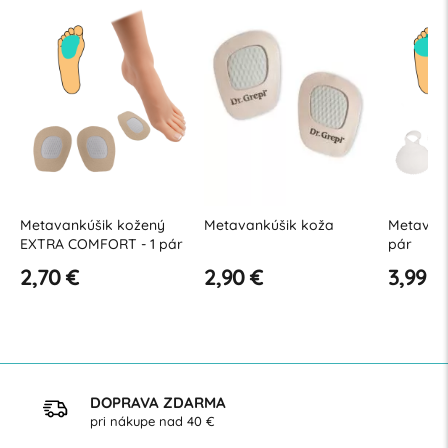
Metavankúšik kožený
Metavankúšik koža
Metavank
m
EXTRA COMFORT - 1 pár
pár
2,70 €
2,90 €
3,99 €
DOPRAVA ZDARMA
pri nákupe nad 40 €