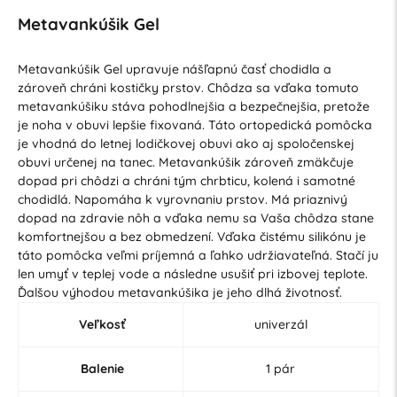
Metavankúšik Gel
Metavankúšik Gel upravuje nášľapnú časť chodidla a
zároveň chráni kostičky prstov. Chôdza sa vďaka tomuto
metavankúšiku stáva pohodlnejšia a bezpečnejšia, pretože
je noha v obuvi lepšie fixovaná. Táto ortopedická pomôcka
je vhodná do letnej lodičkovej obuvi ako aj spoločenskej
obuvi určenej na tanec. Metavankúšik zároveň zmäkčuje
dopad pri chôdzi a chráni tým chrbticu, kolená i samotné
chodidlá. Napomáha k vyrovnaniu prstov. Má priaznivý
dopad na zdravie nôh a vďaka nemu sa Vaša chôdza stane
komfortnejšou a bez obmedzení. Vďaka čistému silikónu je
táto pomôcka veľmi príjemná a ľahko udržiavateľná. Stačí ju
len umyť v teplej vode a následne usušiť pri izbovej teplote.
Ďalšou výhodou metavankúšika je jeho dlhá životnosť.
Veľkosť
univerzál
Balenie
1 pár