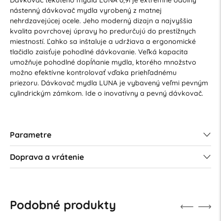
Dávkovač tekutého mydla LUNA 0,9l je extrémne odolný
nástenný dávkovač mydla vyrobený z matnej
nehrdzavejúcej ocele. Jeho moderný dizajn a najvyššia
kvalita povrchovej úpravy ho predurčujú do prestížnych
miestností. Ľahko sa inštaluje a udržiava a ergonomické
tlačidlo zaisťuje pohodlné dávkovanie. Veľká kapacita
umožňuje pohodlné dopĺňanie mydla, ktorého množstvo
možno efektívne kontrolovať vďaka priehľadnému
priezoru. Dávkovač mydla LUNA je vybavený veľmi pevným
cylindrickým zámkom. Ide o inovatívny a pevný dávkovač.
Parametre
Doprava a vrátenie
Podobné produkty