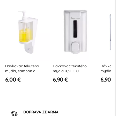
ovač tekutého
Dávkovač tekutého
Dávkovač tekut
a, šampón a
mydla 0,5l ECO
mydla 0,5l JET
tých dezinfekčných
0 €
6,90 €
6,90 €
riedkov 0,3 l ECO
DOPRAVA ZDARMA