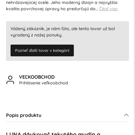
nehrdzavejúcej ocele. Jeho moderný dizajn a najvyššia
kvalita povrchovej úpravy ho predurčujú do…
Čítať viac
Vážený zákazník, je nám ľúto, ale tento tovar už bol
vyradený z našej ponuky.
Pozrieť ďalší tovar v kategórií
VEĽKOOBCHOD
Prihlásenie veľkoobchod
Popis produktu
LUNA dávkovač tekutého mydla a