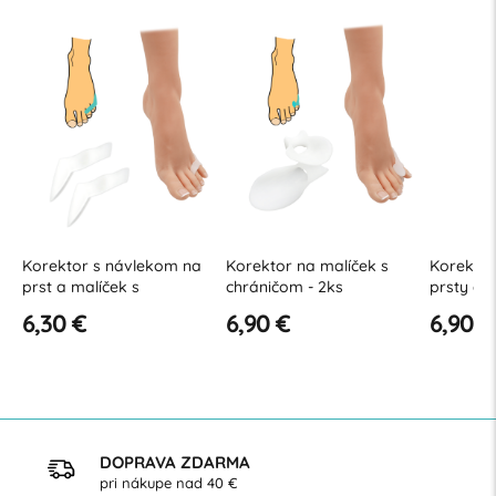
Korektor s návlekom na
Korektor na malíček s
Korektor
prst a malíček s
chráničom - 2ks
prsty a 
chráničom - 2 ks
chráničo
6,30 €
6,90 €
6,90 €
DOPRAVA ZDARMA
pri nákupe nad 40 €