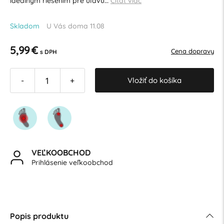
ideálnym riešením pre úľavu…
Čítať viac
Skladom
U Vás doma 11.08
5,99 €
Cena dopravy
s DPH
Vložiť do košíka
-
+
VEĽKOOBCHOD
Prihlásenie veľkoobchod
Popis produktu