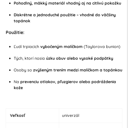
Pohodlný, mäkký materiál vhodný aj na citlivú pokožku
Diskrétne a jednoduché použitie – vhodné do väčšiny
topánok
Použitie:
Ľudí trpiacich
vybočeným malíčkom
(Taylorova bunion)
Tých, ktorí nosia
úzku obuv alebo vysoké podpätky
Osoby so
zvýšeným trením medzi malíčkom a topánkou
Na
prevenciu otlakov, pľuzgierov alebo podráždenia
kože
Veľkosť
univerzál