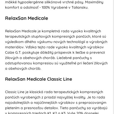
mäkké hypoalergénne silikónové vrchné pásy. Maximálny
komfort a odolnosť - 100% Vyrobené v Taliansku.
RelaxSan Medicale
RelaxSan Medicale je kompletná rada vysoko kvalitných
terapeutických stupňových kompresných pančúch, ktoré sú
výsledkom dlhého výskumu nových technológií a výrobných
materiálov. Vďaka tejto rade vysoko kvalitných výrobkov
Calze G.T. poskytuje dôležitý príspevok k liečbe a prevencii
žilových a obehových chorôb. Liečebné pančuchy s
odstupňovanou kompresiou sú využiteľné pri liečení žilových
a obehových chorôb.
RelaxSan Medicale Classic Line
Classic Line je klasická rada terapeutických kompresných
pančúch vyrobených z priadzí najvyššej kvality. Je to rada
najodolnejších a najúčinnejších výrobkov s prepracovaným
pletením a presnosťou detailov. Tieto pančuchy sa vyrábajú
v kompresných triedach K1, K2 a K3. Vyše 20% dospelej