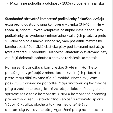
Maximálne pohodlie a odolnosť - 100% vyrobené v Taliansku
Štandardné zdravotné kompresné podkolienky RelaxSan
vyvíjajú
extra pevnú odstupňovanú kompresiu v členku (34-46 mmHg –
trieda 3), pričom úroveň kompresie postupne klesá nahor. Tieto
podkolienky sú vyrobené z mimoriadne kvalitných priadzí, a preto
sú veľmi odolné a mäkké. Ploché švy vám poskytnú maximálny
komfort, zatiaľ čo mäkké elastické pásy pod kolenami nestláčajú
lýtka a zabraňujú vyhrnutiu. Napokon, anatomicky tvarované päty
zaručujú dokonalé padnutie a správne rozloženie kompresie.
Kompresné ponožky s kompresiou 34-46 mmHg. Tieto
ponožky sa vyrábajú z mimoriadne kvalitných priadzí, a
preto majú dlhú životnosť a sú mäkké. Ploché švy Vám
poskytujú maximálne pohodlie. Majú anatomicky tvarované
päty a zosilnené prsty, ktoré zaručujú dokonalé uchytenie a
správne rozloženie kompresie. UNISEX kompresné ponožky
pre mužov a ženy - štandardná veľkosť a uzavretá špička.
Výborná kvalita: ploché a takmer neviditeľné švy,
anatomicky tvarované päty, vystužené prsty na nohách a