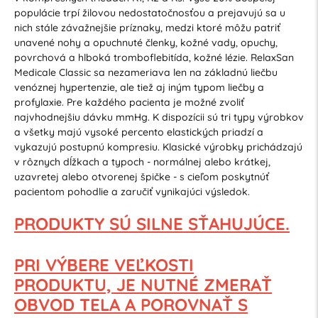
populácie trpí žilovou nedostatočnosťou a prejavujú sa u
nich stále závažnejšie príznaky, medzi ktoré môžu patriť
unavené nohy a opuchnuté členky, kožné vady, opuchy,
povrchová a hlboká tromboflebitída, kožné lézie. RelaxSan
Medicale Classic sa nezameriava len na základnú liečbu
venóznej hypertenzie, ale tiež aj iným typom liečby a
profylaxie. Pre každého pacienta je možné zvoliť
najvhodnejšiu dávku mmHg. K dispozícii sú tri typy výrobkov
a všetky majú vysoké percento elastických priadzí a
vykazujú postupnú kompresiu. Klasické výrobky prichádzajú
v rôznych dĺžkach a typoch - normálnej alebo krátkej,
uzavretej alebo otvorenej špičke - s cieľom poskytnúť
pacientom pohodlie a zaručiť vynikajúci výsledok.
PRODUKTY SÚ SILNE SŤAHUJÚCE.
PRI VÝBERE VEĽKOSTI
PRODUKTU,
JE NUTNÉ ZMERAŤ
OBVOD TELA
A POROVNAŤ S