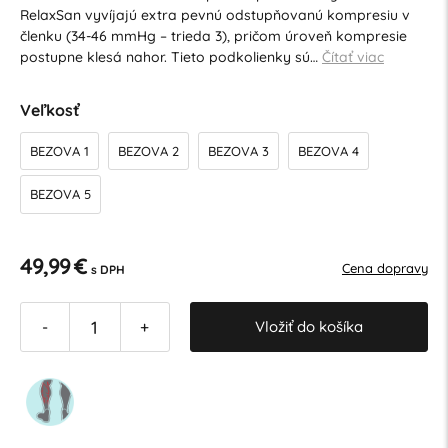
RelaxSan vyvíjajú extra pevnú odstupňovanú kompresiu v
členku (34-46 mmHg – trieda 3), pričom úroveň kompresie
postupne klesá nahor. Tieto podkolienky sú…
Čítať viac
Veľkosť
BEZOVA 1
BEZOVA 2
BEZOVA 3
BEZOVA 4
BEZOVA 5
49,99 €
Cena dopravy
s DPH
Vložiť do košíka
-
+