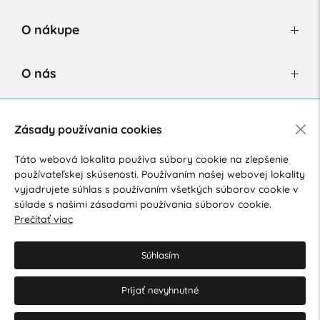
O nákupe
O nás
Newsletter
Zásady používania cookies
Táto webová lokalita používa súbory cookie na zlepšenie
používateľskej skúsenosti. Používaním našej webovej lokality
Súhlasím so spracovaním osobných údajov pre marketingové
vyjadrujete súhlas s používaním všetkých súborov cookie v
účely.
Zásady ochrany osobných údajov
.
súlade s našimi zásadami používania súborov cookie.
Prečítať viac
Súhlasím
Prijať nevyhnutné
© 2026 Hesty s.r.o.
Upraviť nastavenia Cookies