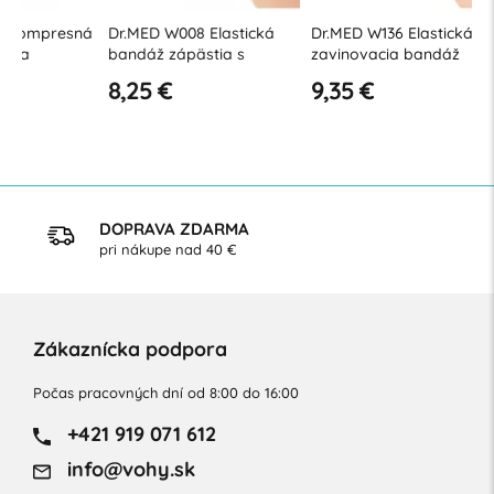
á
Dr.MED W008 Elastická
Dr.MED W136 Elastická
Dr.MED W
bandáž zápästia s
zavinovacia bandáž
bandáž 
nastaviteľným
8,25 €
9,35 €
10,00 
zavinovaním
DOPRAVA ZDARMA
pri nákupe nad 40 €
Zákaznícka podpora
Počas pracovných dní od 8:00 do 16:00
+421 919 071 612
info@vohy.sk