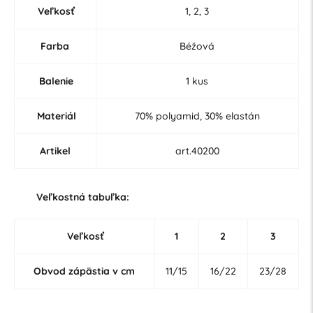
Veľkosť
1, 2, 3
Farba
Béžová
Balenie
1 kus
Materiál
70% polyamid, 30% elastán
Artikel
art.40200
Veľkostná tabuľka:
Veľkosť
1
2
3
Obvod zápästia v cm
11/15
16/22
23/28