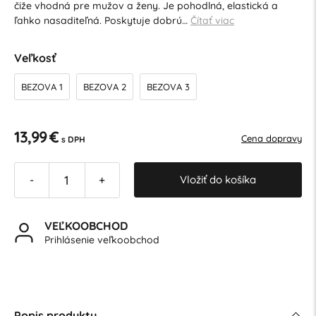
čiže vhodná pre mužov a ženy. Je pohodlná, elastická a
ľahko nasaditeľná. Poskytuje dobrú…
Čítať viac
Veľkosť
BEZOVA 1
BEZOVA 2
BEZOVA 3
13,99 €
Cena dopravy
s DPH
Vložiť do košíka
-
+
VEĽKOOBCHOD
Prihlásenie veľkoobchod
Popis produktu