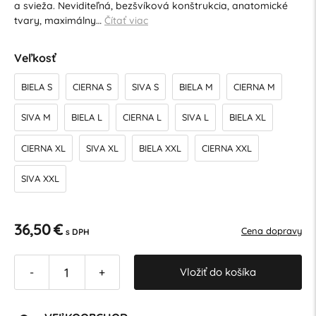
a svieža. Neviditeľná, bezšvíková konštrukcia, anatomické
tvary, maximálny…
Čítať viac
Veľkosť
BIELA S
CIERNA S
SIVA S
BIELA M
CIERNA M
SIVA M
BIELA L
CIERNA L
SIVA L
BIELA XL
CIERNA XL
SIVA XL
BIELA XXL
CIERNA XXL
SIVA XXL
36,50 €
Cena dopravy
s DPH
Vložiť do košíka
-
+