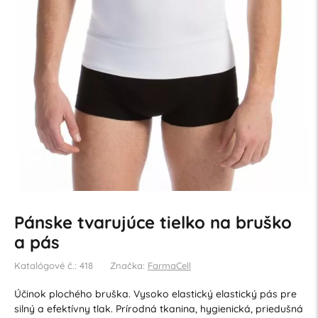
Pánske tvarujúce tielko na bruško
a pás
Katalógové č.: 418
Značka:
FarmaCell
Účinok plochého bruška. Vysoko elastický elastický pás pre
silný a efektívny tlak. Prírodná tkanina, hygienická, priedušná