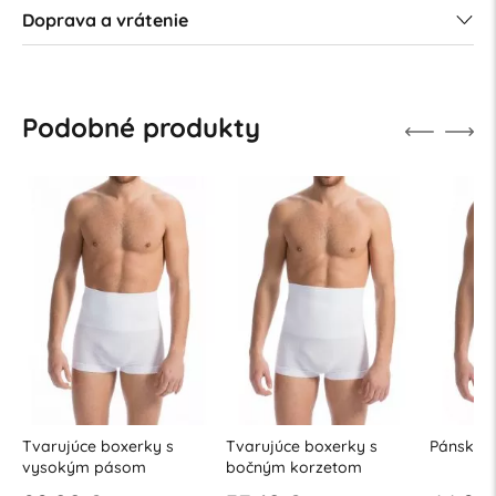
Doprava a vrátenie
Podobné produkty
Tvarujúce boxerky s
Tvarujúce boxerky s
Pánske t
vysokým pásom
bočným korzetom