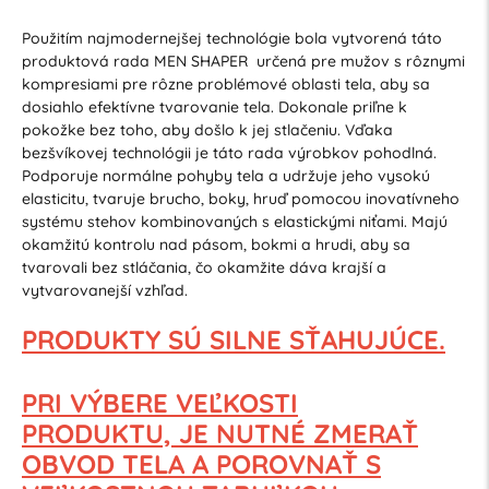
Použitím najmodernejšej technológie bola vytvorená táto
produktová rada MEN SHAPER určená pre mužov s rôznymi
kompresiami pre rôzne problémové oblasti tela, aby sa
dosiahlo efektívne tvarovanie tela. Dokonale priľne k
pokožke bez toho, aby došlo k jej stlačeniu. Vďaka
bezšvíkovej technológii je táto rada výrobkov pohodlná.
Podporuje normálne pohyby tela a udržuje jeho vysokú
elasticitu, tvaruje brucho, boky, hruď pomocou inovatívneho
systému stehov kombinovaných s elastickými niťami. Majú
okamžitú kontrolu nad pásom, bokmi a hrudi, aby sa
tvarovali bez stláčania, čo okamžite dáva krajší a
vytvarovanejší vzhľad.
PRODUKTY SÚ SILNE SŤAHUJÚCE.
PRI VÝBERE VEĽKOSTI
PRODUKTU,
JE NUTNÉ ZMERAŤ
OBVOD TELA
A POROVNAŤ S