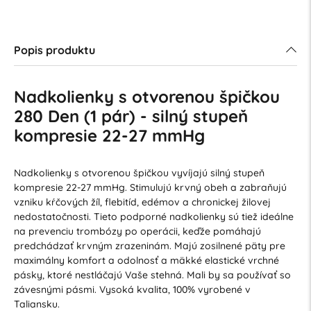
Popis produktu
Nadkolienky s otvorenou špičkou
280 Den (1 pár) - silný stupeň
kompresie 22-27 mmHg
Nadkolienky s otvorenou špičkou vyvíjajú silný stupeň
kompresie 22-27 mmHg. Stimulujú krvný obeh a zabraňujú
vzniku kŕčových žíl, flebitíd, edémov a chronickej žilovej
nedostatočnosti. Tieto podporné nadkolienky sú tiež ideálne
na prevenciu trombózy po operácii, keďže pomáhajú
predchádzať krvným zrazeninám. Majú zosilnené päty pre
maximálny komfort a odolnosť a mäkké elastické vrchné
pásky, ktoré nestláčajú Vaše stehná. Mali by sa používať so
závesnými pásmi. Vysoká kvalita, 100% vyrobené v
Taliansku.