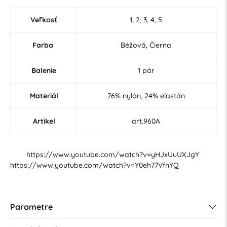
Veľkosť
1, 2, 3, 4, 5
Farba
Béžová, Čierna
Balenie
1 pár
Materiál
76% nylón, 24% elastán
Artikel
art.960A
https://www.youtube.com/watch?v=yHJxUuUXJgY
https://www.youtube.com/watch?v=Y0eh77VfhYQ
Parametre