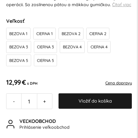
operácii. So zosilnenou pätou a mäkkou gumičkou.
Čítať viac
Veľkosť
BEZOVA 1
CIERNA 1
BEZOVA 2
CIERNA 2
BEZOVA 3
CIERNA 3
BEZOVA 4
CIERNA 4
BEZOVA 5
CIERNA 5
12,99 €
Cena dopravy
s DPH
Vložiť do košíka
-
+
VEĽKOOBCHOD
Prihlásenie veľkoobchod