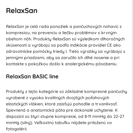
RelaxSan
RelaxSan je celá rada ponožiek a pančuchových nohavíc s
kompresiou, na prevenciu a liečbu problémov s krvným
obehom nôh. Produkty RelaxSan sú výsledkom dlhoročných
skúseností a vyrábajú sa podľa indikácie pravidiel CE ako
zdravotnícke pomôcky triedy I. Tieto výrobky sa vyrábajú s
jemnými priadzami, aby sa zaručilo ich dlhé nosenie a pri
kontakte s pokožkou došlo k analergickému pôsobeniu.
RelaxSan BASIC line
Produkty z tejto kategórie sú základné kompresné pančuchy
vyrobené z vysoko kvalitných dvojitých poťahových
elastických vlákien, ktoré zaisťujú pohodlie a trvanlivosť.
Spevnená a anatomická päta pre dokonalé uchytenie. K
dispozícii sú štyri stupne kompresie, od 8-11 mmHg do 22-27
mmHg (silný). Veľkostnú tabuľku nájdete priloženú vo
fotogalérii.