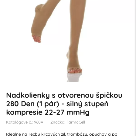
Nadkolienky s otvorenou špičkou
280 Den (1 pár) - silný stupeň
kompresie 22-27 mmHg
Katalógové č.: 960A
Značka:
FarmaCell
Ideálne na liečbu kŕčových žíl, trombózy, opuchov a po