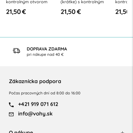
kontrolným otvorom
(krátke) s kontrolným
kontroln
AE20 (18-23 mmHg)
otvorom - AE20 (18-23
Premium 
21,50 €
21,50 €
21,50 
mmHg)
AE20 (1
DOPRAVA ZDARMA
pri nákupe nad 40 €
Zákaznícka podpora
Počas pracovných dní od 8:00 do 16:00
+421 919 071 612
info@vohy.sk
O nákupe