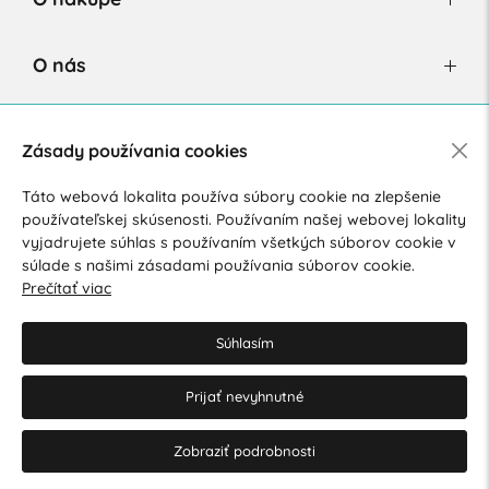
O nás
Newsletter
Zásady používania cookies
Táto webová lokalita používa súbory cookie na zlepšenie
používateľskej skúsenosti. Používaním našej webovej lokality
Súhlasím so spracovaním osobných údajov pre marketingové
vyjadrujete súhlas s používaním všetkých súborov cookie v
účely.
Zásady ochrany osobných údajov
.
súlade s našimi zásadami používania súborov cookie.
Prečítať viac
Súhlasím
Prijať nevyhnutné
© 2026 Hesty s.r.o.
Upraviť nastavenia Cookies
Zobraziť podrobnosti
Web dizajn: MARLOW DESIGN