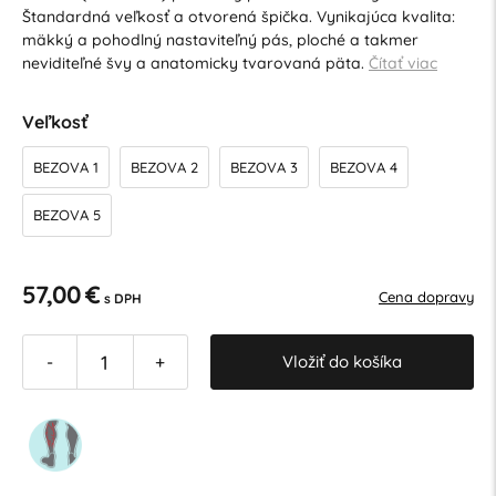
Štandardná veľkosť a otvorená špička. Vynikajúca kvalita:
mäkký a pohodlný nastaviteľný pás, ploché a takmer
neviditeľné švy a anatomicky tvarovaná päta.
Čítať viac
Veľkosť
BEZOVA 1
BEZOVA 2
BEZOVA 3
BEZOVA 4
BEZOVA 5
57,00 €
Cena dopravy
s DPH
Vložiť do košíka
-
+