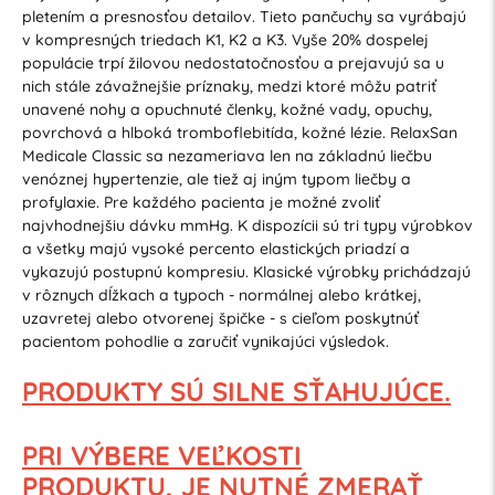
pletením a presnosťou detailov. Tieto pančuchy sa vyrábajú
v kompresných triedach K1, K2 a K3. Vyše 20% dospelej
populácie trpí žilovou nedostatočnosťou a prejavujú sa u
nich stále závažnejšie príznaky, medzi ktoré môžu patriť
unavené nohy a opuchnuté členky, kožné vady, opuchy,
povrchová a hlboká tromboflebitída, kožné lézie. RelaxSan
Medicale Classic sa nezameriava len na základnú liečbu
venóznej hypertenzie, ale tiež aj iným typom liečby a
profylaxie. Pre každého pacienta je možné zvoliť
najvhodnejšiu dávku mmHg. K dispozícii sú tri typy výrobkov
a všetky majú vysoké percento elastických priadzí a
vykazujú postupnú kompresiu. Klasické výrobky prichádzajú
v rôznych dĺžkach a typoch - normálnej alebo krátkej,
uzavretej alebo otvorenej špičke - s cieľom poskytnúť
pacientom pohodlie a zaručiť vynikajúci výsledok.
PRODUKTY SÚ SILNE SŤAHUJÚCE.
PRI VÝBERE VEĽKOSTI
PRODUKTU,
JE NUTNÉ ZMERAŤ