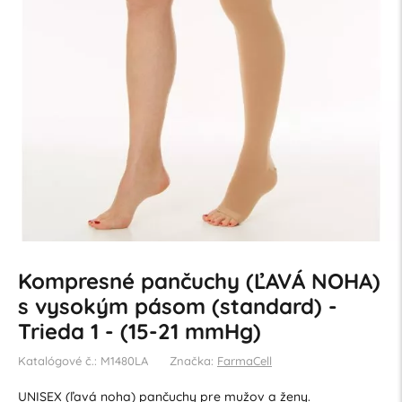
Kompresné pančuchy (ĽAVÁ NOHA)
s vysokým pásom (standard) -
Trieda 1 - (15-21 mmHg)
Katalógové č.: M1480LA
Značka:
FarmaCell
UNISEX (ľavá noha) pančuchy pre mužov a ženy.