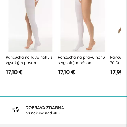
Pančucha na ľavú nohu s
Pančucha na pravú nohu
Pančuchy
vysokým pásom -
s vysokým pásom -
70 Den -
(polybag) - AE20 (18-23
(polybag) - AE20 (18-23
kompres
17,10 €
17,10 €
17,99 
mmHg)
mmHg)
DOPRAVA ZDARMA
pri nákupe nad 40 €