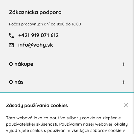
Zákaznícka podpora
Počas pracovných dní od 8:00 do 16:00
+421 919 071 612
info@vohy.sk
O nákupe
O nás
Newsletter
Zásady používania cookies
Táto webová lokalita používa súbory cookie na zlepšenie
používateľskej skúsenosti. Používaním našej webovej lokality
Súhlasím so spracovaním osobných údajov pre marketingové
vyjadrujete súhlas s používaním všetkých súborov cookie v
účely.
Zásady ochrany osobných údajov
.