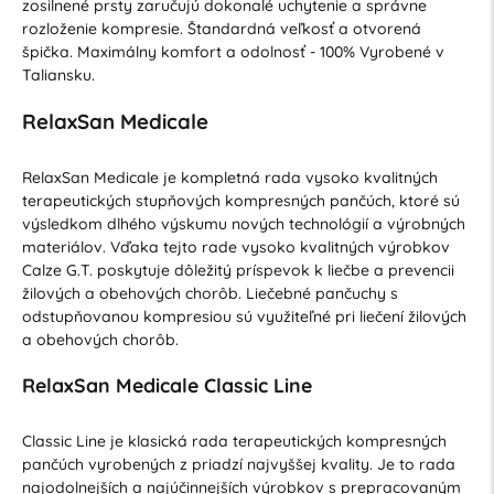
zosilnené prsty zaručujú dokonalé uchytenie a správne
rozloženie kompresie. Štandardná veľkosť a otvorená
špička. Maximálny komfort a odolnosť - 100% Vyrobené v
Taliansku.
RelaxSan Medicale
RelaxSan Medicale je kompletná rada vysoko kvalitných
terapeutických stupňových kompresných pančúch, ktoré sú
výsledkom dlhého výskumu nových technológií a výrobných
materiálov. Vďaka tejto rade vysoko kvalitných výrobkov
Calze G.T. poskytuje dôležitý príspevok k liečbe a prevencii
žilových a obehových chorôb. Liečebné pančuchy s
odstupňovanou kompresiou sú využiteľné pri liečení žilových
a obehových chorôb.
RelaxSan Medicale Classic Line
Classic Line je klasická rada terapeutických kompresných
pančúch vyrobených z priadzí najvyššej kvality. Je to rada
najodolnejších a najúčinnejších výrobkov s prepracovaným