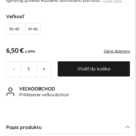
symboly potešia každého domáceho patriota…
Čítať viac
Veľkosť
36-40
41-46
6,50 €
Cena dopravy
s DPH
Vložiť do košíka
-
+
VEĽKOOBCHOD
Prihlásenie veľkoobchod
Popis produktu