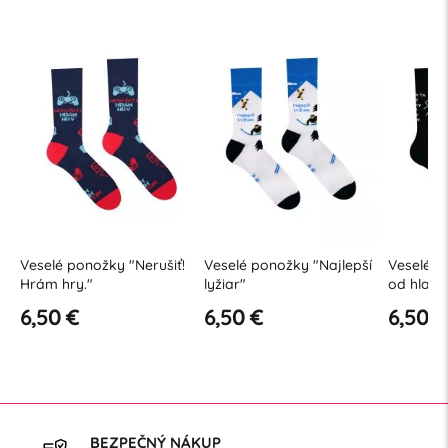
í
Veselé ponožky "Nerušiť!
Veselé ponožky "Najlepší
Veselé p
Hrám hry."
lyžiar"
od hlavy
6,50 €
6,50 €
6,50 €
BEZPEČNÝ NÁKUP