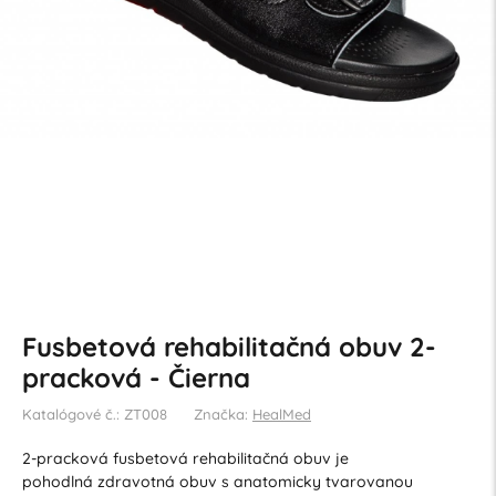
Fusbetová rehabilitačná obuv 2-
pracková - Čierna
Katalógové č.: ZT008
Značka:
HealMed
2-pracková fusbetová rehabilitačná obuv je
pohodlná zdravotná obuv s anatomicky tvarovanou