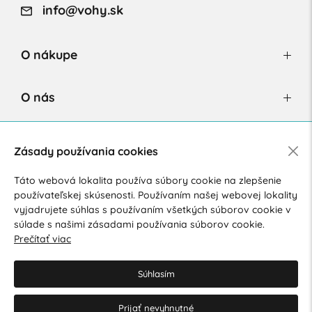
info@vohy.sk
O nákupe
O nás
Newsletter
Zásady používania cookies
Táto webová lokalita používa súbory cookie na zlepšenie
používateľskej skúsenosti. Používaním našej webovej lokality
Súhlasím so spracovaním osobných údajov pre marketingové
vyjadrujete súhlas s používaním všetkých súborov cookie v
účely.
Zásady ochrany osobných údajov
.
súlade s našimi zásadami používania súborov cookie.
Prečítať viac
Súhlasím
Prijať nevyhnutné