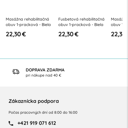
Fusbetová rehabilitačná
Masážna rehabilitačná
Fusbeto
obuv 1-pracková - Biela
obuv 1-pracková - Čierna
obuv 1-
22,30 €
22,30 €
22,30
DOPRAVA ZDARMA
pri nákupe nad 40 €
Zákaznícka podpora
Počas pracovných dní od 8:00 do 16:00
+421 919 071 612