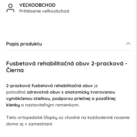
VEĽKOOBCHOD
Prihlásenie veľkoobchod
Popis produktu
Fusbetová rehabilitačná obuv 2-pracková -
Čierna
2-pracková fusbetová rehabilitačná obuv
je
pohodlná
zdravotná obuv s anatomicky tvarovanou
vymäkčenou stielkou, podporou priečnej a pozdĺžnej
klenby
a nastaviteľným remienkom.
Tieto ortopedické šľapky sú vhodné na každodenné nosenie
doma aj v zamestnaní.