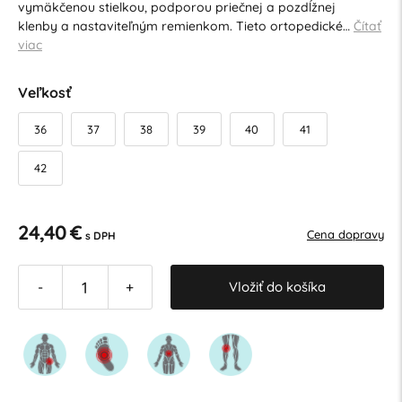
vymäkčenou stielkou, podporou priečnej a pozdĺžnej
klenby a nastaviteľným remienkom. Tieto ortopedické…
Čítať
viac
Veľkosť
36
37
38
39
40
41
42
24,40 €
Cena dopravy
s DPH
Vložiť do košíka
-
+