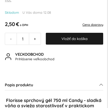
viac
Skladom
U Vás doma 12.08
2,50 €
Cena dopravy
s DPH
Vložiť do košíka
-
+
VEĽKOOBCHOD
Prihlásenie veľkoobchod
Popis produktu
Florisse sprchový gél 750 ml Candy - sladká
vôňa a svieža starostlivosť v praktickom