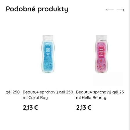
Podobné produkty
50
Beauty4 sprchový gél 250
Beauty4 sprchový gél 250
Beauty4 
ml Coral Bay
ml Hello Beauty
ml Tahit
2,13 €
2,13 €
2,13 €