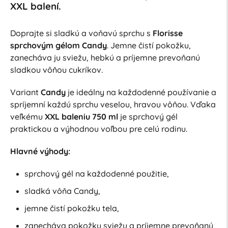
XXL balení.
Doprajte si sladkú a voňavú sprchu s
Florisse
sprchovým gélom Candy
. Jemne čistí pokožku,
zanecháva ju sviežu, hebkú a príjemne prevoňanú
sladkou vôňou cukríkov.
Variant
Candy
je ideálny na každodenné používanie a
spríjemní každú sprchu veselou, hravou vôňou. Vďaka
veľkému
XXL baleniu 750 ml
je sprchový gél
praktickou a výhodnou voľbou pre celú rodinu.
Hlavné výhody:
sprchový gél na každodenné použitie,
sladká vôňa Candy,
jemne čistí pokožku tela,
zanecháva pokožku sviežu a príjemne prevoňanú,