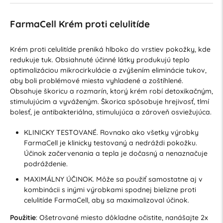
FarmaCell Krém proti celulitíde
Krém proti celulitíde preniká hlboko do vrstiev pokožky, kde
redukuje tuk. Obsiahnuté účinné látky produkujú teplo
optimalizáciou mikrocirkulácie a zvýšením eliminácie tukov,
aby boli problémové miesta vyhladené a zoštíhlené.
Obsahuje škoricu a rozmarín, ktorý krém robí detoxikačným,
stimulujúcim a vyváženým. Škorica spôsobuje hrejivosť, tlmí
bolesť, je antibakteriálna, stimulujúca a zároveň osviežujúca.
KLINICKY TESTOVANÉ. Rovnako ako všetky výrobky
FarmaCell je klinicky testovaný a nedráždi pokožku.
Účinok začervenania a tepla je dočasný a nenaznačuje
podráždenie.
MAXIMÁLNY ÚČINOK. Môže sa použiť samostatne aj v
kombinácii s inými výrobkami spodnej bielizne proti
celulitíde FarmaCell, aby sa maximalizoval účinok.
Použitie
: Ošetrované miesto dôkladne očistite, nanášajte 2x