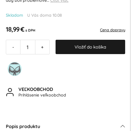
aby boli problémové…
Čítať viac
Skladom
U Vás doma 10.08
18,99 €
Cena dopravy
s DPH
Vložiť do košíka
-
+
VEĽKOOBCHOD
Prihlásenie veľkoobchod
Popis produktu