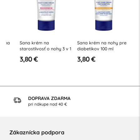
Sana krém na
Sana krém na nohy pre
Sana kré
starostlivosť o nohy 3 v 1
diabetikov 100 ml
nôh s an
100 ml
olejom z
3,80 €
3,80 €
3,80 €
DOPRAVA ZDARMA
pri nákupe nad 40 €
Zákaznícka podpora