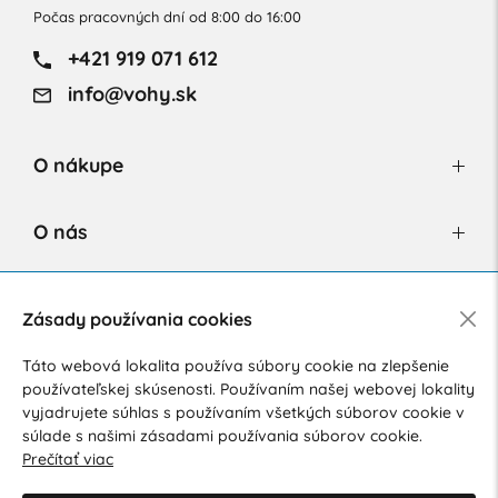
Počas pracovných dní od 8:00 do 16:00
+421 919 071 612
info@vohy.sk
O nákupe
O nás
Newsletter
Zásady používania cookies
Táto webová lokalita používa súbory cookie na zlepšenie
používateľskej skúsenosti. Používaním našej webovej lokality
Súhlasím so spracovaním osobných údajov pre marketingové
vyjadrujete súhlas s používaním všetkých súborov cookie v
účely.
Zásady ochrany osobných údajov
.
súlade s našimi zásadami používania súborov cookie.
Prečítať viac