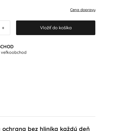
Cena dopravy
Vložiť do košíka
+
BCHOD
e veľkoobchod
 ochrana bez hliníka každý deň