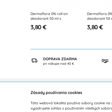
ermaflora 0% roll-on
Dermaflora 0% roll-on
eodorant 50 ml s
deodorant 50 ml s aloe vera
okosovým olej
3,80 €
3,80 €
KUP
DOPRAVA ZDARMA
ezpečne
pri nákupe nad 40 €
Zásady používania cookies
Zákaznícka podpora
O ná
Táto webová lokalita používa súbory cookie na z
Počas pracovných dní od 8:00 do 16:00
Doprav
vyjadrujete súhlas s používaním všetkých súbor