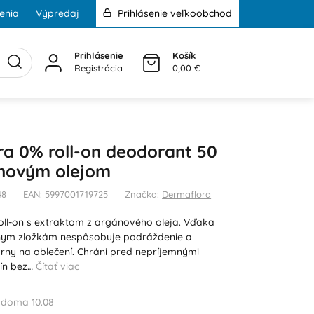
enia
Výpredaj
Prihlásenie veľkoobchod
Prihlásenie
Košík
Registrácia
0,00 €
a 0% roll-on deodorant 50
anovým olejom
48
EAN: 5997001719725
Značka:
Dermaflora
ll-on s extraktom z argánového oleja. Vďaka
nym zložkám nespôsobuje podráždenie a
ny na oblečení. Chráni pred nepríjemnými
ín bez…
Čítať viac
 doma 10.08