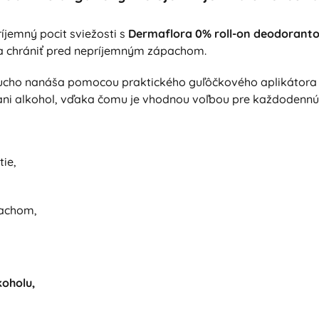
íjemný pocit sviežosti s
Dermaflora 0% roll-on deodorant
a chrániť pred nepríjemným zápachom.
cho nanáša pomocou praktického guľôčkového aplikátora a
ani alkohol, vďaka čomu je vhodnou voľbou pre každodennú 
ie,
pachom,
koholu,