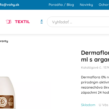
nfo@vohy.sk
Poradňa / Blog
Novinky
Ochor
TEXTIL
HYGIENA
ranty
Dermaflor
ml s arg
Katalógové č.: 157
Dermaflora 0% ro
prírodným aktív
nezanecháva škvr
zápachmi 24 hod
Skladom
U Vás