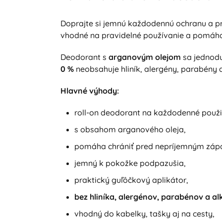
Doprajte si jemnú každodennú ochranu a pr
vhodné na pravidelné používanie a pomáh
Deodorant s
arganovým olejom
sa jednodu
0 %
neobsahuje hliník, alergény, parabény 
Hlavné výhody:
roll-on deodorant na každodenné použit
s obsahom arganového oleja,
pomáha chrániť pred nepríjemným zá
jemný k pokožke podpazušia,
praktický guľôčkový aplikátor,
bez hliníka, alergénov, parabénov a al
vhodný do kabelky, tašky aj na cesty,