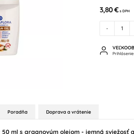
3,80 €
s DPH
-
VEĽKOO
Prihláseni
Poradňa
Doprava a vrátenie
 50 ml s arganovým olejom - jemná sviežosť a