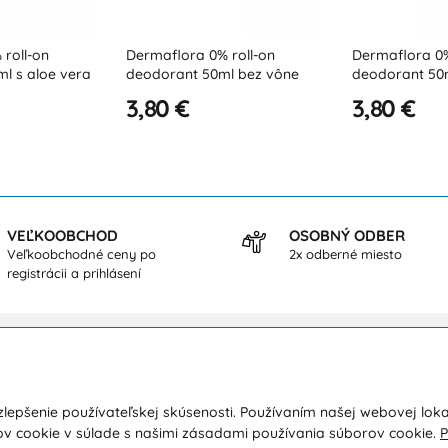
Dermaflora 0% roll-on
Dermaflora 0% roll-on
deodorant 50ml bez vône
deodorant 50ml so šípkou
pre citlivú pokožku
3,80 €
3,80 €
VEĽKOOBCHOD
OSOBNÝ ODBER
Veľkoobchodné ceny po
2x odberné miesto
registrácii a prihlásení
kupe
O nás
lepšenie používateľskej skúsenosti. Používaním našej webovej loka
a a platba
Kontakty
ov cookie v súlade s našimi zásadami používania súborov cookie.
P