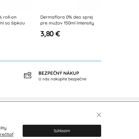
Dermaflora 0% deo sprej
Dermaflora 0% deo sprej
pre mužov 150ml Intensity
pre mužov 150 ml Serenity
3,80 €
3,80 €
BEZPEČNÝ NÁKUP
DOPR
U nás nakúpite bezpečne
pri ná
Newsletter
lity
Súhlasím
rečítať