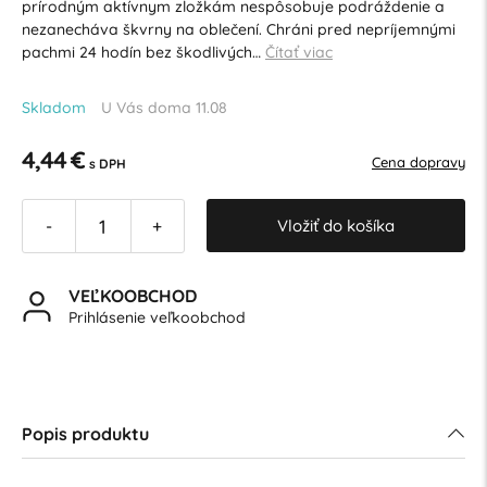
prírodným aktívnym zložkám nespôsobuje podráždenie a
nezanecháva škvrny na oblečení. Chráni pred nepríjemnými
pachmi 24 hodín bez škodlivých…
Čítať viac
Skladom
U Vás doma 11.08
4,44 €
Cena dopravy
s DPH
Vložiť do košíka
-
+
VEĽKOOBCHOD
Prihlásenie veľkoobchod
Popis produktu