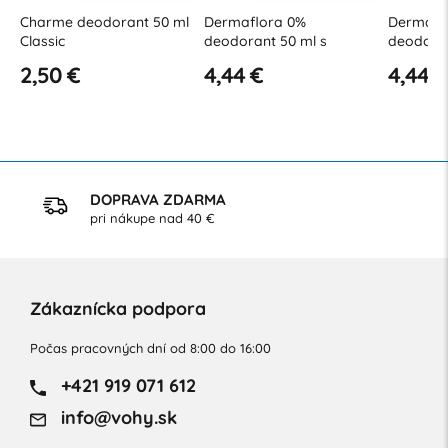
50 ml
Dermaflora 0%
Dermaflora 0%
Der
deodorant 50 ml s
deodorant 50 ml s aloe
Deo
kokosovým olejom
vera
vône
4,44 €
4,44 €
4,4
DOPRAVA ZDARMA
pri nákupe nad 40 €
Zákaznícka podpora
Počas pracovných dní od 8:00 do 16:00
+421 919 071 612
info@vohy.sk