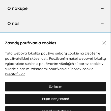
O nákupe
O nás
Newsletter
Zásady používania cookies
Táto webová lokalita používa súbory cookie na zlepšenie
používateľskej skúsenosti. Používaním našej webovej lokality
Súhlasím so spracovaním osobných údajov pre marketingové
vyjadrujete súhlas s používaním všetkých súborov cookie v
účely.
Zásady ochrany osobných údajov
.
súlade s našimi zásadami používania súborov cookie.
Prečítať viac
Súhlasím
Prijať nevyhnutné
© 2026 Hesty s.r.o.
Upraviť nastavenia Cookies
Zobraziť podrobnosti