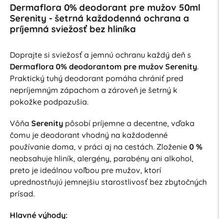
Dermaflora 0% deodorant pre mužov 50ml
Serenity - šetrná každodenná ochrana a
príjemná sviežosť bez hliníka
Doprajte si sviežosť a jemnú ochranu každý deň s
Dermaflora 0% deodorantom pre mužov Serenity
.
Praktický tuhý deodorant pomáha chrániť pred
nepríjemným zápachom a zároveň je šetrný k
pokožke podpazušia.
Vôňa
Serenity
pôsobí príjemne a decentne, vďaka
čomu je deodorant vhodný na každodenné
používanie doma, v práci aj na cestách. Zloženie
0 %
neobsahuje hliník, alergény, parabény ani alkohol,
preto je ideálnou voľbou pre mužov, ktorí
uprednostňujú jemnejšiu starostlivosť bez zbytočných
prísad.
Hlavné výhody: