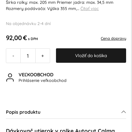
Šírka rolky: max. 205 mm Priemer jadra: max. 34,5 mm
Rozmery podávača: Výška 355 mm,…
Čítať viac
Na objednávku 2-4 dní
92,00 €
Cena dopravy
s DPH
Vložiť do košíka
-
+
VEĽKOOBCHOD
Prihlásenie veľkoobchod
Popis produktu
Dávkovač utierok v rolke Autocut Calma