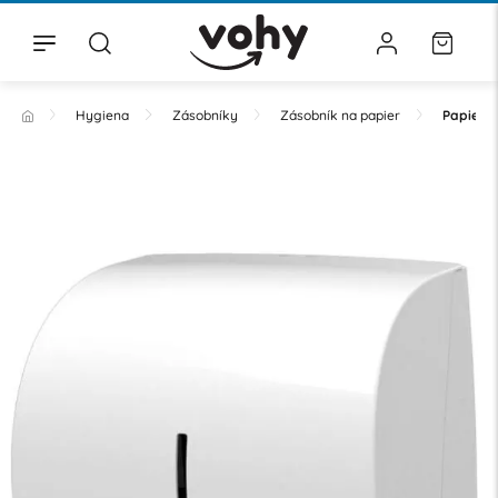
Hygiena
Zásobníky
Zásobník na papier
Papierov