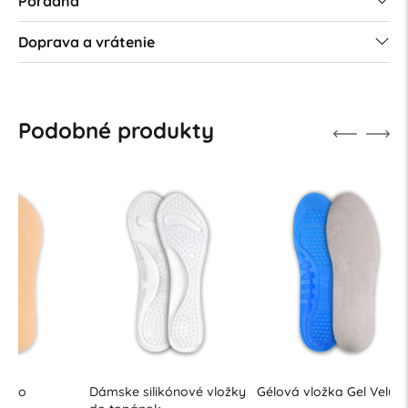
Poradňa
Doprava a vrátenie
Podobné produkty
Dámske silikónové vložky
Gélová vložka Gel Velur
Tenké gé