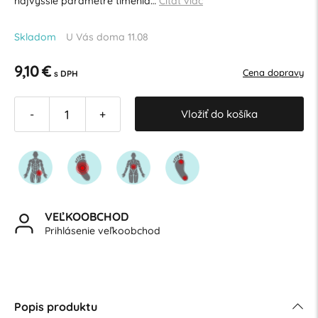
najvyššie parametre tlmenia…
Čítať viac
Skladom
U Vás doma 11.08
9,10 €
Cena dopravy
s DPH
Vložiť do košíka
-
+
VEĽKOOBCHOD
Prihlásenie veľkoobchod
Popis produktu