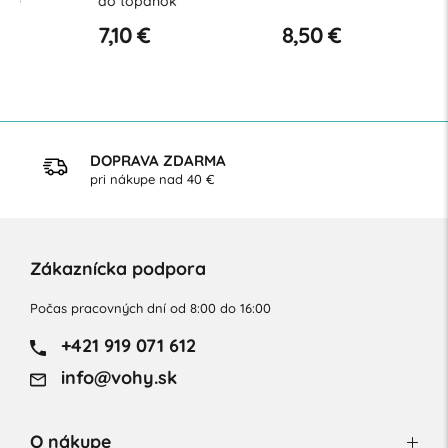
do topánok
pätnú os
7,10 €
8,50 €
8,90 €
DOPRAVA ZDARMA
pri nákupe nad 40 €
Zákaznícka podpora
Počas pracovných dní od 8:00 do 16:00
+421 919 071 612
info@vohy.sk
O nákupe