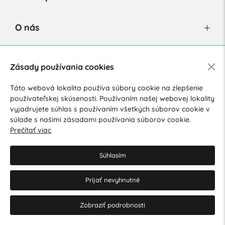
O nás
Newsletter
Zásady používania cookies
Táto webová lokalita používa súbory cookie na zlepšenie
používateľskej skúsenosti. Používaním našej webovej lokality
Súhlasím so spracovaním osobných údajov pre marketingové
vyjadrujete súhlas s používaním všetkých súborov cookie v
účely.
Zásady ochrany osobných údajov
.
súlade s našimi zásadami používania súborov cookie.
Prečítať viac
Súhlasím
Prijať nevyhnutné
© 2026 Hesty s.r.o.
Upraviť nastavenia Cookies
Zobraziť podrobnosti
Web dizajn: MARLOW DESIGN