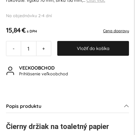
rukoväte: Výška 70 mm, šírka 130 mm,…
Čítať viac
Na objednávku 2-4 dní
15,84 €
Cena dopravy
s DPH
Vložiť do košíka
-
+
VEĽKOOBCHOD
Prihlásenie veľkoobchod
Popis produktu
Čierny držiak na toaletný papier