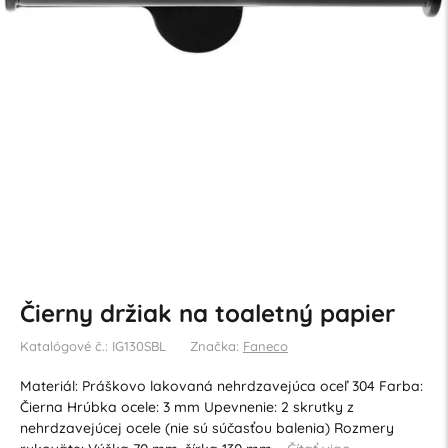
Čierny držiak na toaletný papier
Katalógové č.: IG130SBL
Značka:
Faneco
Materiál: Práškovo lakovaná nehrdzavejúca oceľ 304 Farba:
Čierna Hrúbka ocele: 3 mm Upevnenie: 2 skrutky z
nehrdzavejúcej ocele (nie sú súčasťou balenia) Rozmery