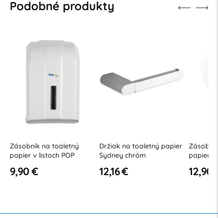
Podobné produkty
ný
Držiak na toaletný papier
Zásobník na toaletný
Drži
Sydney chróm
papier ECO
Syd
12,16 €
12,90 €
12,