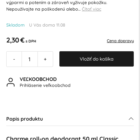
výparmi a potením a zároveň vyživuje pokožku.
Nepoužívajte na poškodenú alebo…
Čítať viac
Skladom
U Vás doma 11.08
2,30 €
Cena dopravy
s DPH
Vložiť do košíka
-
+
VEĽKOOBCHOD
Prihlásenie veľkoobchod
Popis produktu
Charme roll-on deodorant 50 ml Classic