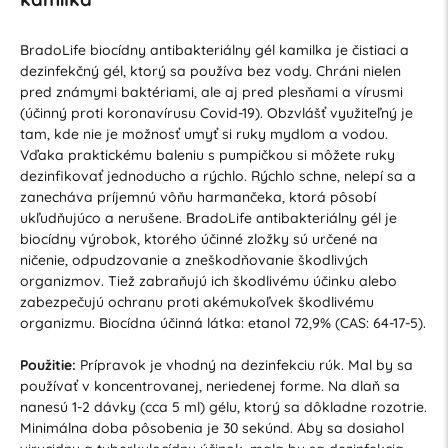
BradoLife biocídny antibakteriálny gél kamilka je čistiaci a
dezinfekčný gél, ktorý sa používa bez vody. Chráni nielen
pred známymi baktériami, ale aj pred plesňami a vírusmi
(účinný proti koronavírusu Covid-19). Obzvlášť využiteľný je
tam, kde nie je možnosť umyť si ruky mydlom a vodou.
Vďaka praktickému baleniu s pumpičkou si môžete ruky
dezinfikovať jednoducho a rýchlo. Rýchlo schne, nelepí sa a
zanecháva príjemnú vôňu harmančeka, ktorá pôsobí
ukľudňujúco a nerušene. BradoLife antibakteriálny gél je
biocídny výrobok, ktorého účinné zložky sú určené na
ničenie, odpudzovanie a zneškodňovanie škodlivých
organizmov. Tiež zabraňujú ich škodlivému účinku alebo
zabezpečujú ochranu proti akémukoľvek škodlivému
organizmu. Biocídna účinná látka: etanol 72,9% (CAS: 64-17-5).
Použitie:
Prípravok je vhodný na dezinfekciu rúk. Mal by sa
používať v koncentrovanej, neriedenej forme. Na dlaň sa
nanesú 1-2 dávky (cca 5 ml) gélu, ktorý sa dôkladne rozotrie.
Minimálna doba pôsobenia je 30 sekúnd. Aby sa dosiahol