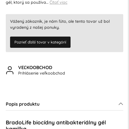
gél, ktorý sa používa…
Čítať viac
Vážený zákazník, je nám ľúto, ale tento tovar už bol
vyradený z našej ponuky.
Pozrieť ďalší tovar v kategórií
VEĽKOOBCHOD
Prihlásenie veľkoobchod
Popis produktu
BradoLife biocídny antibakteriálny gél
kamilka