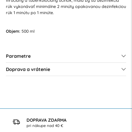
virucidny a tuberkulocídny účinok, mala by sa dezinfekcia
rúk vykonávať minimálne 2 minúty opakovanou dezinfekciou
rúk 1 minútu po 1 minúte.
Objem:
500 ml
Parametre
Doprava a vrátenie
DOPRAVA ZDARMA
pri nákupe nad 40 €