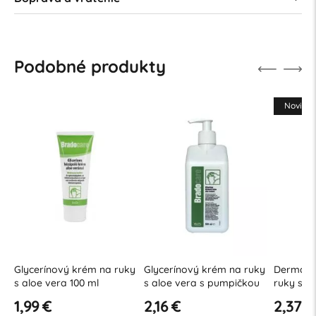
Podobné produkty
Novink
ky
Glycerínový krém na ruky
Glycerínový krém na ruky
Dermafl
s aloe vera 100 ml
s aloe vera s pumpičkou
ruky s 
300 ml
50 ml
1,99 €
2,16 €
2,37 €