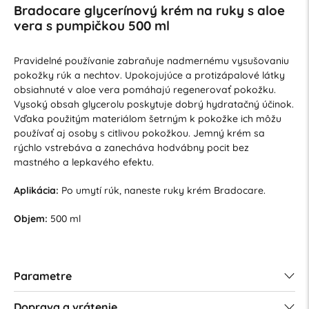
Bradocare glycerínový krém na ruky s aloe
vera s pumpičkou 500 ml
Pravidelné používanie zabraňuje nadmernému vysušovaniu
pokožky rúk a nechtov. Upokojujúce a protizápalové látky
obsiahnuté v aloe vera pomáhajú regenerovať pokožku.
Vysoký obsah glycerolu poskytuje dobrý hydratačný účinok.
Vďaka použitým materiálom šetrným k pokožke ich môžu
používať aj osoby s citlivou pokožkou. Jemný krém sa
rýchlo vstrebáva a zanecháva hodvábny pocit bez
mastného a lepkavého efektu.
Aplikácia:
Po umytí rúk, naneste ruky krém Bradocare.
Objem:
500 ml
Parametre
Doprava a vrátenie