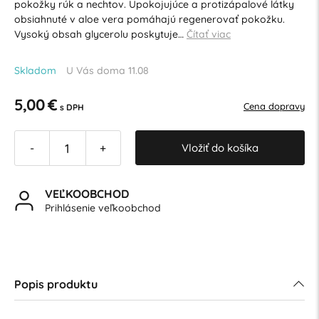
pokožky rúk a nechtov. Upokojujúce a protizápalové látky
obsiahnuté v aloe vera pomáhajú regenerovať pokožku.
Vysoký obsah glycerolu poskytuje…
Čítať viac
Skladom
U Vás doma 11.08
5,00 €
Cena dopravy
s DPH
Vložiť do košíka
-
+
VEĽKOOBCHOD
Prihlásenie veľkoobchod
Popis produktu