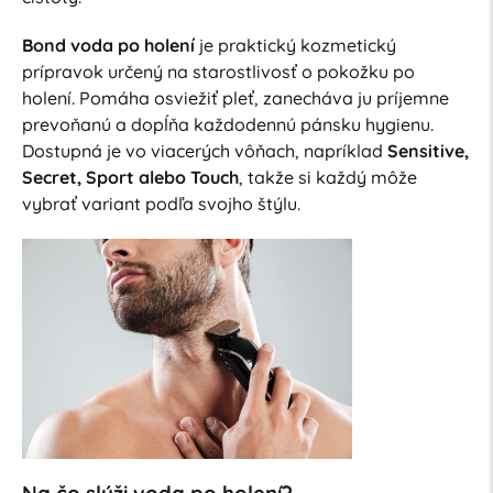
Bond voda po holení
je praktický kozmetický
prípravok určený na starostlivosť o pokožku po
holení. Pomáha osviežiť pleť, zanecháva ju príjemne
prevoňanú a dopĺňa každodennú pánsku hygienu.
Dostupná je vo viacerých vôňach, napríklad
Sensitive,
Secret, Sport alebo Touch
, takže si každý môže
vybrať variant podľa svojho štýlu.
Na čo slúži voda po holení?