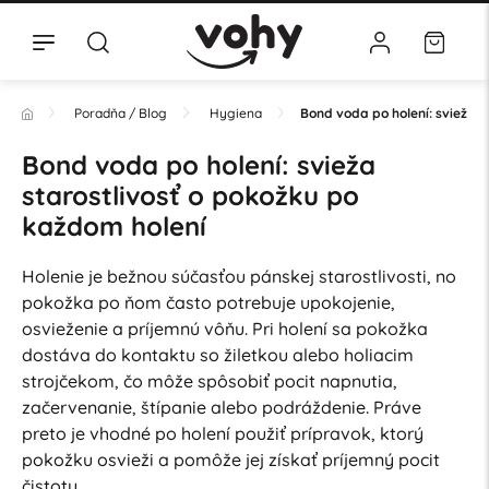
Poradňa / Blog
Hygiena
Bond voda po holení: svieža s
Bond voda po holení: svieža
starostlivosť o pokožku po
každom holení
Holenie je bežnou súčasťou pánskej starostlivosti, no
pokožka po ňom často potrebuje upokojenie,
osvieženie a príjemnú vôňu. Pri holení sa pokožka
dostáva do kontaktu so žiletkou alebo holiacim
strojčekom, čo môže spôsobiť pocit napnutia,
začervenanie, štípanie alebo podráždenie. Práve
preto je vhodné po holení použiť prípravok, ktorý
pokožku osvieži a pomôže jej získať príjemný pocit
čistoty.