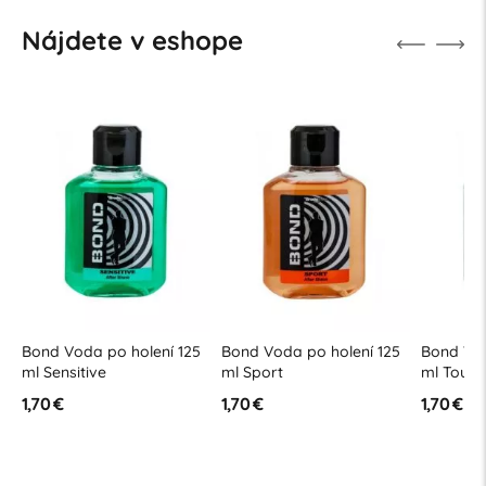
Nájdete v eshope
5
Bond Voda po holení 125
Bond Voda po holení 125
Bond Vod
ml Sensitive
ml Sport
ml Touch
1,70 €
1,70 €
1,70 €