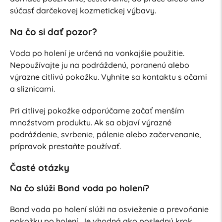
súčasť darčekovej kozmetickej výbavy.
Na čo si dať pozor?
Voda po holení je určená na vonkajšie použitie.
Nepoužívajte ju na podráždenú, poranenú alebo
výrazne citlivú pokožku. Vyhnite sa kontaktu s očami
a sliznicami.
Pri citlivej pokožke odporúčame začať menším
množstvom produktu. Ak sa objaví výrazné
podráždenie, svrbenie, pálenie alebo začervenanie,
prípravok prestaňte používať.
Časté otázky
Na čo slúži Bond voda po holení?
Bond voda po holení slúži na osvieženie a prevoňanie
pokožky po holení. Je vhodná ako posledný krok