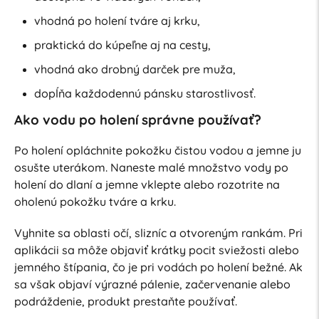
vhodná po holení tváre aj krku,
praktická do kúpeľne aj na cesty,
vhodná ako drobný darček pre muža,
dopĺňa každodennú pánsku starostlivosť.
Ako vodu po holení správne používať?
Po holení opláchnite pokožku čistou vodou a jemne ju
osušte uterákom. Naneste malé množstvo vody po
holení do dlaní a jemne vklepte alebo rozotrite na
oholenú pokožku tváre a krku.
Vyhnite sa oblasti očí, slizníc a otvoreným rankám. Pri
aplikácii sa môže objaviť krátky pocit sviežosti alebo
jemného štípania, čo je pri vodách po holení bežné. Ak
sa však objaví výrazné pálenie, začervenanie alebo
podráždenie, produkt prestaňte používať.