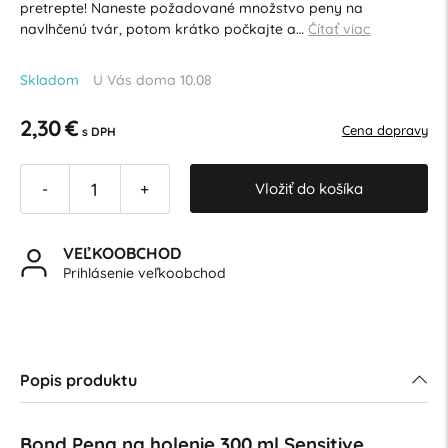
pretrepte! Naneste požadované množstvo peny na
navlhčenú tvár, potom krátko počkajte a…
Čítať viac
Skladom
U Vás doma 10.08
2,30 €
Cena dopravy
s DPH
Vložiť do košíka
-
+
VEĽKOOBCHOD
Prihlásenie veľkoobchod
Popis produktu
Bond Pena na holenie 300 ml Sensitive