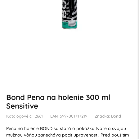
Bond Pena na holenie 300 ml
Sensitive
Katalógové č.: 2661
EAN: 5997001717219
Značka:
Bond
Pena na holenie BOND sa stará o pokožku tváre a svojou
mužnou vôňou zanecháva pocit upravenosti. Pred použitím