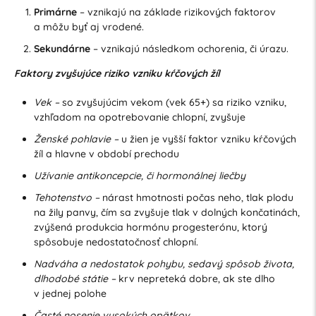
Primárne
– vznikajú na základe rizikových faktorov
a môžu byť aj vrodené.
Sekundárne
– vznikajú následkom ochorenia, či úrazu.
Faktory zvyšujúce riziko vzniku kŕčových žíl
Vek –
so zvyšujúcim vekom (vek 65+) sa riziko vzniku,
vzhľadom na opotrebovanie chlopní, zvyšuje
Ženské pohlavie –
u žien je vyšší faktor vzniku kŕčových
žíl a hlavne v období prechodu
Užívanie antikoncepcie, či hormonálnej liečby
Tehotenstvo –
nárast hmotnosti počas neho, tlak plodu
na žily panvy, čím sa zvyšuje tlak v dolných končatinách,
zvýšená produkcia hormónu progesterónu, ktorý
spôsobuje nedostatočnosť chlopní.
Nadváha a nedostatok pohybu, sedavý spôsob života,
dlhodobé státie –
krv nepreteká dobre, ak ste dlho
v jednej polohe
Časté nosenie vysokých opätkov