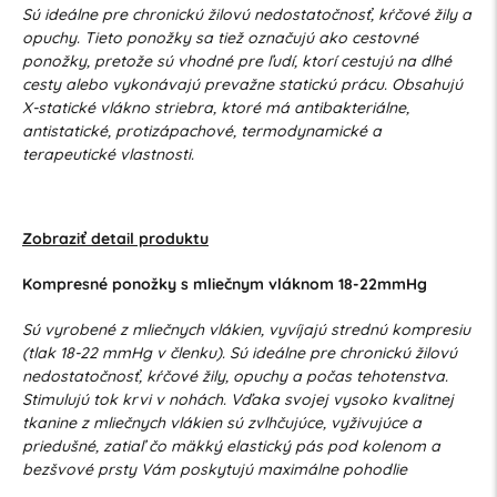
Sú ideálne pre chronickú žilovú nedostatočnosť, kŕčové žily a
opuchy. Tieto ponožky sa tiež označujú ako cestovné
ponožky, pretože sú vhodné pre ľudí, ktorí cestujú na dlhé
cesty alebo vykonávajú prevažne statickú prácu. Obsahujú
X-statické vlákno striebra, ktoré má antibakteriálne,
antistatické, protizápachové, termodynamické a
terapeutické vlastnosti.
Zobraziť detail produktu
Kompresné ponožky s mliečnym vláknom 18-22mmHg
Sú vyrobené z mliečnych vlákien, vyvíjajú strednú kompresiu
(tlak 18-22 mmHg v členku). Sú ideálne pre chronickú žilovú
nedostatočnosť, kŕčové žily, opuchy a počas tehotenstva.
Stimulujú tok krvi v nohách. Vďaka svojej vysoko kvalitnej
tkanine z mliečnych vlákien sú zvlhčujúce, vyživujúce a
priedušné, zatiaľ čo mäkký elastický pás pod kolenom a
bezšvové prsty Vám poskytujú maximálne pohodlie