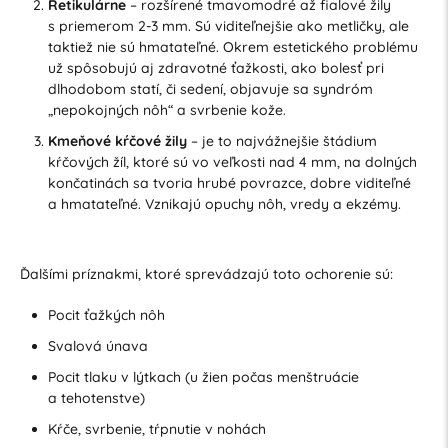
Retikulárne
– rozšírené tmavomodré až fialové žily
s priemerom 2-3 mm. Sú viditeľnejšie ako metličky, ale
taktiež nie sú hmatateľné. Okrem estetického problému
už spôsobujú aj zdravotné ťažkosti, ako bolesť pri
dlhodobom statí, či sedení, objavuje sa syndróm
„nepokojných nôh“ a svrbenie kože.
Kmeňové kŕčové žily
– je to najvážnejšie štádium
kŕčových žíl, ktoré sú vo veľkosti nad 4 mm, na dolných
končatinách sa tvoria hrubé povrazce, dobre viditeľné
a hmatateľné. Vznikajú opuchy nôh, vredy a ekzémy.
Ďalšími príznakmi, ktoré sprevádzajú toto ochorenie sú:
Pocit ťažkých nôh
Svalová únava
Pocit tlaku v lýtkach (u žien počas menštruácie
a tehotenstve)
Kŕče, svrbenie, tŕpnutie v nohách