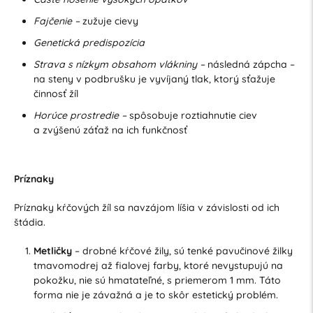
Fajčenie –
zužuje cievy
Genetická predispozícia
Strava s nízkym obsahom vlákniny –
následná zápcha –
na steny v podbrušku je vyvíjaný tlak, ktorý sťažuje
činnosť žíl
Horúce prostredie –
spôsobuje roztiahnutie ciev
a zvýšenú záťaž na ich funkčnosť
Príznaky
Príznaky kŕčových žíl sa navzájom líšia v závislosti od ich
štádia.
Metličky
– drobné kŕčové žily, sú tenké pavučinové žilky
tmavomodrej až fialovej farby, ktoré nevystupujú na
pokožku, nie sú hmatateľné, s priemerom 1 mm. Táto
forma nie je závažná a je to skôr estetický problém.