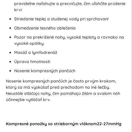
pravidelne naťahujte a precvičujte, čim uľahčíte prúdenie
krvi
Striedanie teplej a studenej vody pri sprchovaní
Obmedzenie tesného oblečenia
Pozor na prekrížené nohy, vysoké teploty a rovnako na
vysoké opätky
Masáž a lymfodrenáž
Úprava hmotnosti
Nosenie kompresných pančúch
Nosenie kompresných pančúch je často prvým krokom,
ktorý sa má vyskúšať pred prechodom na iné liečby.
Neustále stláčajú nohy, čím pomáhajú žilám a svalom nôh
účinnejšie vytláčať krv.
Kompresné ponožky so strieborným vláknom22-27mmHg