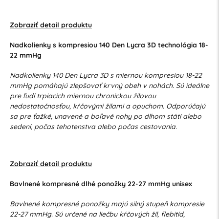
Zobraziť detail produktu
Nadkolienky s kompresiou 140 Den Lycra 3D technológia 18-
22 mmHg
Nadkolienky 140 Den Lycra 3D s miernou kompresiou 18-22
mmHg pomáhajú zlepšovať krvný obeh v nohách. Sú ideálne
pre ľudí trpiacich miernou chronickou žilovou
nedostatočnosťou, kŕčovými žilami a opuchom. Odporúčajú
sa pre ťažké, unavené a boľavé nohy po dlhom státí alebo
sedení, počas tehotenstva alebo počas cestovania.
Zobraziť detail produktu
Bavlnené kompresné dlhé ponožky 22-27 mmHg unisex
Bavlnené kompresné ponožky majú silný stupeň kompresie
22-27 mmHg. Sú určené na liečbu kŕčových žíl, flebitíd,