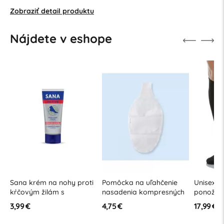
Zobraziť detail produktu
Nájdete v eshope
Sana krém na nohy proti
Pomôcka na uľahčenie
Unisex 
a
kŕčovým žilám s
nasadenia kompresných
ponožky 
hroznovým extraktom
produktov 1 ks
vláknom
3,99 €
4,75 €
17,99 €