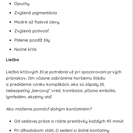
Opuchy
Zvýšená pigmentácia
Modré až fialové cievy
Zvýšená potivosť
Pálenie pozdĺž žily
Nočné kŕče
Liečba
Liečba kŕčových žíl je potrebná už pri spozorovaní prvých
príznakov, čím včasne zabránime horšiemu štádiu
a predídeme vzniku komplikácií, ako sú zápaly žíl,
nebezpečný „bercový“ vred, trombóza, pľúcna embólia,
lymfedém, ekzémy atď.
Ako môžeme pomôcť dolným končatinám?
Od sedavej práce si robte prestávky každých 45 minút
Pri dlhodobom státí, či sedení si dolné končatiny