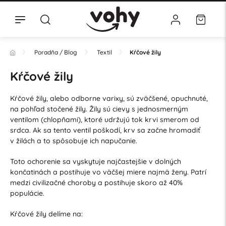
Poradňa / Blog
Textil
Kŕčové žily
Kŕčové žily
Kŕčové žily, alebo odborne varixy, sú zväčšené, opuchnuté,
na pohľad stočené žily. Žily sú cievy s jednosmerným
ventilom (chlopňami), ktoré udržujú tok krvi smerom od
srdca. Ak sa tento ventil poškodí, krv sa začne hromadiť
v žilách a to spôsobuje ich napučanie.
Toto ochorenie sa vyskytuje najčastejšie v dolných
končatinách a postihuje vo väčšej miere najmä ženy. Patrí
medzi civilizačné choroby a postihuje skoro až 40%
populácie.
Kŕčové žily delíme na: