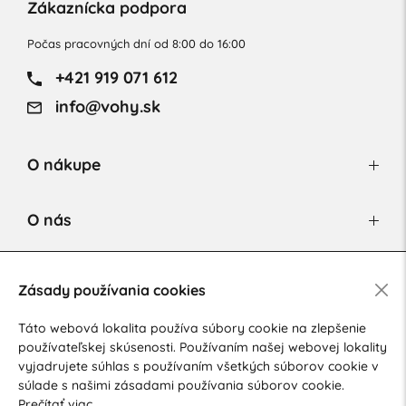
Zákaznícka podpora
Počas pracovných dní od 8:00 do 16:00
+421 919 071 612
info@vohy.sk
O nákupe
O nás
Newsletter
Zásady používania cookies
Táto webová lokalita používa súbory cookie na zlepšenie
používateľskej skúsenosti. Používaním našej webovej lokality
Súhlasím so spracovaním osobných údajov pre marketingové
vyjadrujete súhlas s používaním všetkých súborov cookie v
účely.
Zásady ochrany osobných údajov
.
súlade s našimi zásadami používania súborov cookie.
Prečítať viac