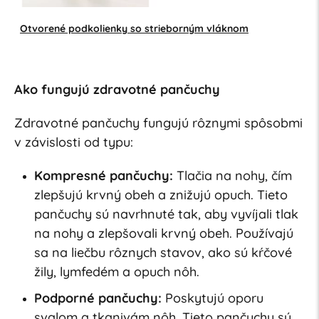
Otvorené podkolienky so strieborným vláknom
Ako fungujú zdravotné pančuchy
Zdravotné pančuchy fungujú rôznymi spôsobmi
v závislosti od typu:
Kompresné pančuchy:
Tlačia na nohy, čím
zlepšujú krvný obeh a znižujú opuch. Tieto
pančuchy sú navrhnuté tak, aby vyvíjali tlak
na nohy a zlepšovali krvný obeh. Používajú
sa na liečbu rôznych stavov, ako sú kŕčové
žily, lymfedém a opuch nôh.
Podporné pančuchy:
Poskytujú oporu
svalom a tkanivám nôh. Tieto pančuchy sú