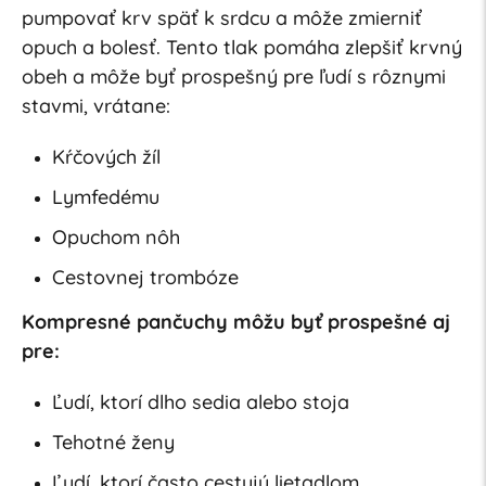
pumpovať krv späť k srdcu a môže zmierniť
opuch a bolesť. Tento tlak pomáha zlepšiť krvný
obeh a môže byť prospešný pre ľudí s rôznymi
stavmi, vrátane:
Kŕčových žíl
Lymfedému
Opuchom nôh
Cestovnej trombóze
Kompresné pančuchy môžu byť prospešné aj
pre:
Ľudí, ktorí dlho sedia alebo stoja
Tehotné ženy
Ľudí, ktorí často cestujú lietadlom