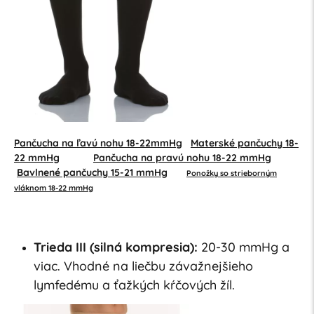
Pančucha na ľavú nohu 18-22mmHg
Materské pančuchy 18-
22 mmHg
Pančucha na pravú nohu 18-22 mmHg
Bavlnené pančuchy 15-21 mmHg
Ponožky so strieborným
vláknom 18-22 mmHg
Trieda III (silná kompresia):
20-30 mmHg a
viac. Vhodné na liečbu závažnejšieho
lymfedému a ťažkých kŕčových žíl.