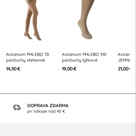
Avicenum PHLEBO 70
Avicenum PHLEBO 310
Avicenu
pančuchy stehenné
pančuchy lýtkové
JEMNÉ p
nohavic
14,50 €
19,00 €
21,00 €
DOPRAVA ZDARMA
pri nákupe nad 40 €