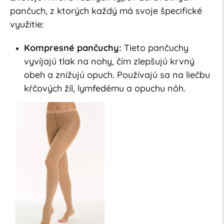
pančuch, z ktorých každý má svoje špecifické
využitie:
Kompresné pančuchy:
Tieto pančuchy
vyvíjajú tlak na nohy, čím zlepšujú krvný
obeh a znižujú opuch. Používajú sa na liečbu
kŕčových žíl, lymfedému a opuchu nôh.