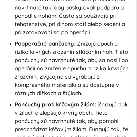
navrhnuté tak, aby poskytovali podporu a
pohodlie nohám. Často sa používajú pri
tehotenstve, pri dlhom státí alebo sedení a
pri zotavovaní sa po operácii.
Pooperačné pančuchy:
Znižujú opuch a
riziko krvných zrazenín stláčaním nôh. Tieto
pančuchy sú navrhnuté tak, aby sa nosili po
operácii na zníženie opuchu a rizika krvných
zrazenín. Zvyčajne sa vyrábajú z
kompresného materiálu a sú dostupné v
rôznych dĺžkach a štýloch.
Pančuchy proti kŕčovým žilám:
Znižujú tlak
v žilách a zlepšujú krvný obeh. Tieto
pančuchy sú navrhnuté tak, aby pomohli
predchádzať kŕčovým žilám. Fungujú tak, že