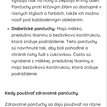
vyvíjajú tlak na nohy a zlepšujú krvný obeh.
Pančuchy proti kŕčovým žilám sú dostupné v
rôznych štýloch a farbách, takže ich možno
nosiť pod každodenným oblečením.
Diabetické pančuchy:
Majú mäkkú,
priedušnú tkaninu a bezšvíkovú konštrukciu,
ktorá znižuje podráždenie. Tieto pančuchy
sú navrhnuté tak, aby boli pohodlné a
chránili nohy ľudí s cukrovkou. Často sú
vyrobené z mäkkej, priedušnej tkaniny a
majú bezšvíkovú konštrukciu, ktorá znižuje
podráždenie.
Kedy používať zdravotné pančuchy
Zdravotné pančuchy sa dajú používať na rôzne