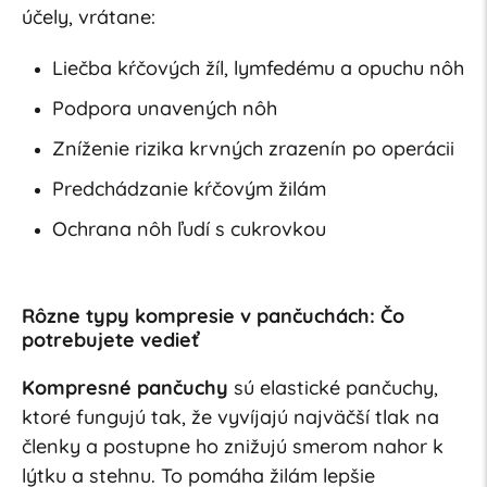
účely, vrátane:
Liečba kŕčových žíl, lymfedému a opuchu nôh
Podpora unavených nôh
Zníženie rizika krvných zrazenín po operácii
Predchádzanie kŕčovým žilám
Ochrana nôh ľudí s cukrovkou
Rôzne typy kompresie v pančuchách: Čo
potrebujete vedieť
Kompresné pančuchy
sú elastické pančuchy,
ktoré fungujú tak, že vyvíjajú najväčší tlak na
členky a postupne ho znižujú smerom nahor k
lýtku a stehnu. To pomáha žilám lepšie