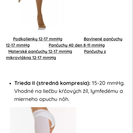
Podkolienky 12-17 mmHg
Bavlnené pančuchy
12-17 mmHg
Pančuchy 40 den 8-11 mmHg
Materské pančuchy 12-17 mmHg
Pančuchy z
mikrovlákna 12-17 mmHg
Trieda II (stredná kompresia):
15-20 mmHg.
Vhodné na liečbu kŕčových žíl, lymfedému a
mierneho opuchu nôh.