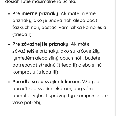
dosiahnutie maximálneho účinku.
Pre mierne príznaky:
Ak máte mierne
príznaky, ako je únava nôh alebo pocit
ťažkých nôh, postačí vám ľahká kompresia
(trieda I).
Pre závažnejšie príznaky:
Ak máte
závažnejšie príznaky, ako sú kŕčové žily,
lymfedém alebo silný opuch nôh, budete
potrebovať strednú (trieda II) alebo silnú
kompresiu (trieda III).
Poraďte sa so svojím lekárom:
Vždy sa
poraďte so svojím lekárom, aby vám
pomohol vybrať správny typ kompresie pre
vaše potreby.