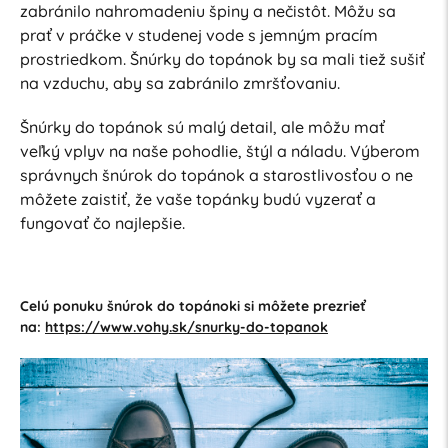
zabránilo nahromadeniu špiny a nečistôt. Môžu sa
prať v práčke v studenej vode s jemným pracím
prostriedkom. Šnúrky do topánok by sa mali tiež sušiť
na vzduchu, aby sa zabránilo zmršťovaniu.
Šnúrky do topánok sú malý detail, ale môžu mať
veľký vplyv na naše pohodlie, štýl a náladu. Výberom
správnych šnúrok do topánok a starostlivosťou o ne
môžete zaistiť, že vaše topánky budú vyzerať a
fungovať čo najlepšie.
Celú ponuku šnúrok do topánoki si môžete prezrieť
na:
https://www.vohy.sk/snurky-do-topanok