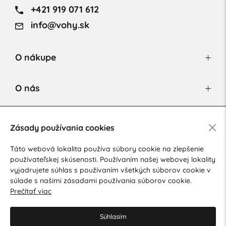
+421 919 071 612
info@vohy.sk
O nákupe
O nás
Newsletter
Zásady používania cookies
Táto webová lokalita používa súbory cookie na zlepšenie
používateľskej skúsenosti. Používaním našej webovej lokality
Súhlasím so spracovaním osobných údajov pre marketingové
vyjadrujete súhlas s používaním všetkých súborov cookie v
účely.
Zásady ochrany osobných údajov
.
súlade s našimi zásadami používania súborov cookie.
Prečítať viac
Súhlasím