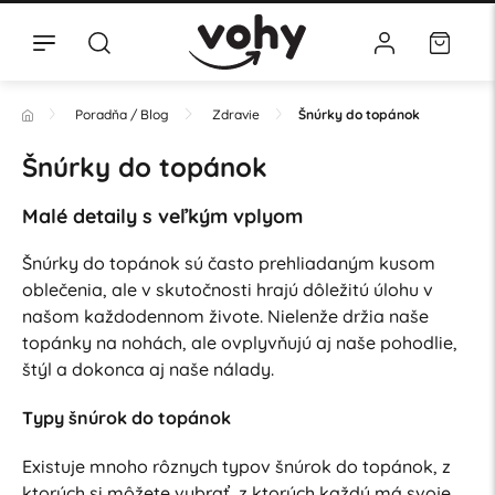
Poradňa / Blog
Zdravie
Šnúrky do topánok
Šnúrky do topánok
Malé detaily s veľkým vplyom
Šnúrky do topánok sú často prehliadaným kusom
oblečenia, ale v skutočnosti hrajú dôležitú úlohu v
našom každodennom živote. Nielenže držia naše
topánky na nohách, ale ovplyvňujú aj naše pohodlie,
štýl a dokonca aj naše nálady.
Typy šnúrok do topánok
Existuje mnoho rôznych typov šnúrok do topánok, z
ktorých si môžete vybrať, z ktorých každý má svoje