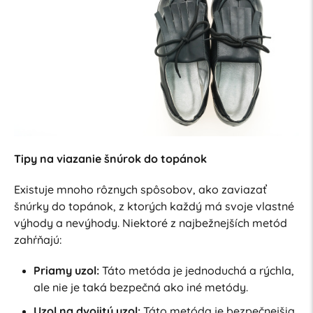
Tipy na viazanie šnúrok do topánok
Existuje mnoho rôznych spôsobov, ako zaviazať
šnúrky do topánok, z ktorých každý má svoje vlastné
výhody a nevýhody. Niektoré z najbežnejších metód
zahŕňajú:
Priamy uzol:
Táto metóda je jednoduchá a rýchla,
ale nie je taká bezpečná ako iné metódy.
Uzol na dvojitý uzol:
Táto metóda je bezpečnejšia