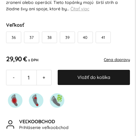
zranení alebo operácií. Tieto topánky majú širší strih a
žiadne švy ani spoje, ktoré by…
Čítať viac
Veľkosť
36
37
38
39
40
41
29,90 €
Cena dopravy
s DPH
Vložiť do košíka
-
+
VEĽKOOBCHOD
Prihlásenie veľkoobchod