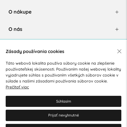
O nákupe
O nás
Newsletter
Zásady používania cookies
Táto webová lokalita používa súbory cookie na zlepšenie
používateľskej skúsenosti. Používaním našej webovej lokality
Súhlasím so spracovaním osobných údajov pre marketingové
vyjadrujete súhlas s používaním všetkých súborov cookie v
účely.
Zásady ochrany osobných údajov
.
súlade s našimi zásadami používania súborov cookie.
Prečítať viac
Súhlasím
Prijať nevyhnutné
© 2026 Hesty s.r.o.
Upraviť nastavenia Cookies