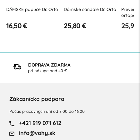
DÁMSKE papuče Dr. Orto
Dámske sandále Dr. Orto
Preventí
ortoped
sandále 
16,50 €
25,80 €
25,90
DOPRAVA ZDARMA
pri nákupe nad 40 €
Zákaznícka podpora
Počas pracovných dní od 8:00 do 16:00
+421 919 071 612
info@vohy.sk